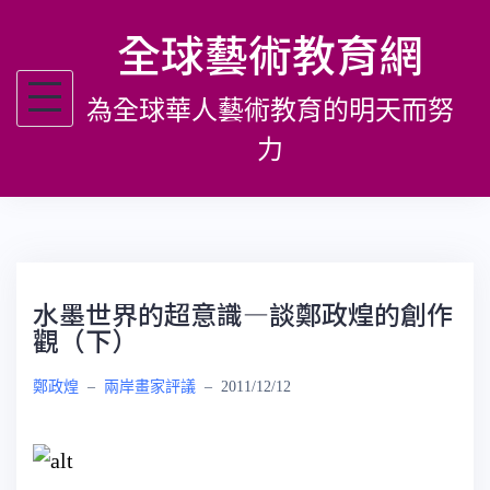
跳
全球藝術教育網
至
主
為全球華人藝術教育的明天而努
要
內
力
容
水墨世界的超意識—談鄭政煌的創作
觀（下）
鄭政煌
–
兩岸畫家評議
–
2011/12/12