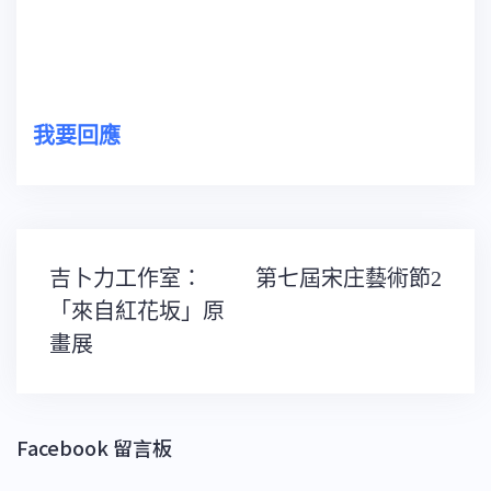
我要回應
文
吉卜力工作室：
第七屆宋庄藝術節2
章
導
「來自紅花坂」原
覽
畫展
Facebook 留言板