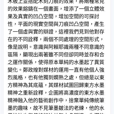
木板上並搭配木刻刀痕的效果，將兩種常見
的效果鎔鑄在一個畫面，增添了一個立體效
果及真實的凹凸空間，增加空間的可探討
性，平面的現實空間與刀痕凹凸空間，產生
了一個虛與實的辯證，這裡我們見到他對存
在的不同詮釋，兩個不同處理的空間形式，
像是說明。意識與阿賴耶識兩種不同意識的
區隔，顯現出兩著雖不同但卻同時並存和合
之運作關係，使得原本單純的水墨起了異質
變化。鄭政煌對媒材的運用一直有他個人強
烈風格，也有他獨到嫻熟之處，但總是以東
方精神為其底蘊，其媒材試圖回歸東方水墨
精神之重新詮釋，企圖將高濃度的東方水墨
精神融入他的藝術創作中，捨棄單純傳統筆
墨的趣味，故不見筆墨皴法的老練，他的水