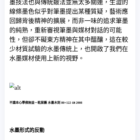
墨技法也與傳統皴法並無太多關連，生澀的
線條墨色似乎對筆墨提出某種質疑，藝術應
回歸背後精神的擴展，而非一味的追求筆墨
的純熟，重新審視筆墨與媒材對話的可能
性，但卻不礙東方精神在其中醞釀，這在較
少材質試驗的水墨傳統上，也開啟了我們在
水墨媒材使用上新的視野。
不識本心學佛無益－乾屎橛 水墨木刻 80×122 ㎝ 2008
水墨形式的反動