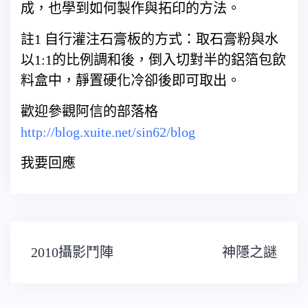
成，也學到如何製作與拓印的方法。
註1 自行灌注石膏板的方式：取石膏粉與水
以1:1的比例調和後，倒入切對半的鋁箔包飲
料盒中，靜置硬化冷卻後即可取出。
歡迎參觀阿信的部落格
http://blog.xuite.net/sin62/blog
我要回應
文
2010攝影鬥陣
神隱之謎
章
導
覽