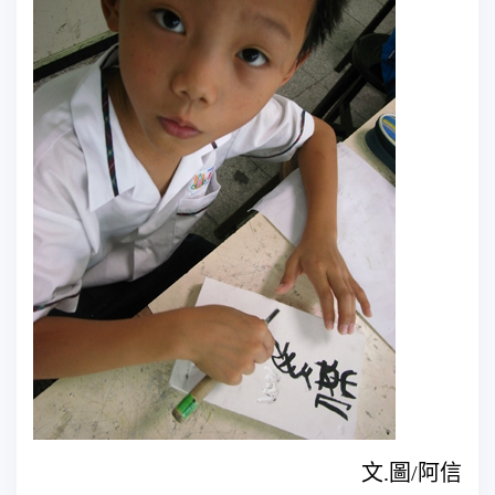
文.圖/阿信