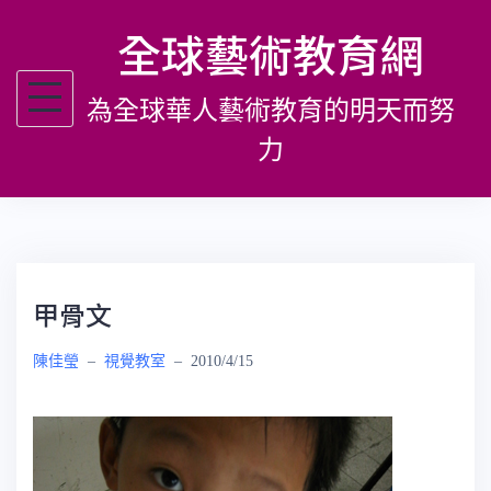
跳
全球藝術教育網
至
主
為全球華人藝術教育的明天而努
要
內
力
容
甲骨文
陳佳瑩
–
視覺教室
–
2010/4/15