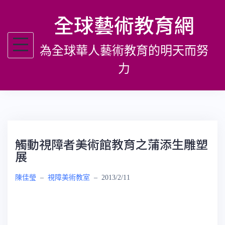
跳
全球藝術教育網
至
主
為全球華人藝術教育的明天而努
要
內
力
容
觸動視障者美術館教育之蒲添生雕塑
展
陳佳瑩
–
視障美術教室
–
2013/2/11