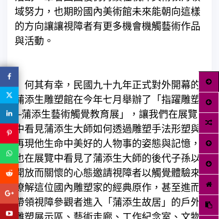
域努力，也期盼國內美術館未來能朝向這樣
的方向讓讓視障者有更多機會機觸藝術作品
與活動。
何其有幸，民國九十九年正式對外開幕的
蒲添生雕塑館在今年七月舉辦了「指躍雕塑
─蒲添生藝術觸覺教育展」，讓我們在展覽
中看見蒲添生大師如何透過雕塑手法形塑與
再現他生命中美好的人物事的姿態與記憶，
也在展覽中看見了蒲添生大師的後代子孫以
開放而關懷的心態邀請視障者以觸覺體驗來
瞭解這位國內雕塑家的經典原作，甚至進而
帶領視障參觀者進入「蒲添生故居」的戶外
雕塑展示區、藝術走廊、工作紀念室、文物