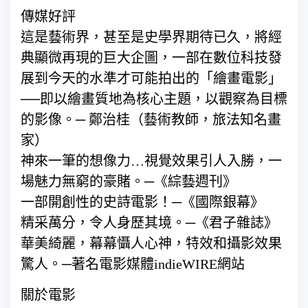
傳媒好評
這是藝術界，甚至是史學界期待已久，將經
典顯微再現的巨大企圖，一部在數位科技發
展到今天的水準才可能拍出的「繪畫電影」
──即以繪畫質地為核心主題，以觀察為目標
的影像。─ 鄭治桂（藝術教師，旅法知名畫
家）
神來一筆的想像力…視覺效果引人入勝，一
場魅力無窮的豪賭。─《綜藝週刊》
一部開創性的史詩電影！─《國際銀幕》
精采萬分，令人身歷其境。─《君子雜誌》
華美綺麗，幕幕懾人心神，特效和攝影效果
驚人。─著名電影媒體indieWIRE網站
關於電影