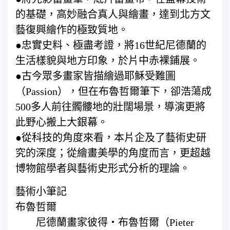
的基礎，高妙融合真人與繪畫，達到北方文
藝復興繪作的極致質地。
●忠實史料、極盡考證，將16世紀尼德蘭的
生活樣貌與地方印象，於片中赤裸鋪展。
●古今眾多畫家皆描繪過耶穌受難圖
（Passion），但在布魯哲爾筆下，卻浩蕩成
500多人前往髑髏地的壯闊場景，導演更將
此野心搬上大銀幕。
●從科技的角度來看，本片企及了藝術史研
究的深度；從繪畫美學的角度而言，更超越
博物館學者與藝術史形式分析的理論。
藝術小筆記
布魯哲爾
尼德蘭畫家彼得‧布魯哲爾（Pieter