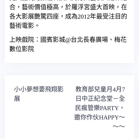
合，藝術價值極高，於羅浮宮盛大首映，在
各大影展艷驚四座，成為2012年最受注目的
藝術電影。
上映戲院：國賓影城@台北長春廣場、梅花
數位影院
文
小小夢想要飛翔影
教育部兒童月4月7
章
導
展
日中正紀念堂－全
覽
民瘋管樂PARTY，
邀你作伙HAPPY～
～～