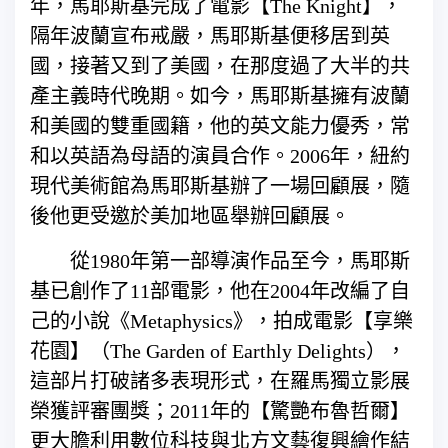
年，馬耶斯基完成了電影【The Knight】，
隔年波蘭宣布戒嚴，馬耶斯基便移居到英
國，接著又到了美國，在那度過了大半的共
產主義時代晚期。如今，馬耶斯基擁有波蘭
和美國的雙重國籍，他的英文能力優秀，常
和以英語為母語的演員合作。2006年，紐約
現代美術館為馬耶斯基辦了一場回顧展，隨
後他更受邀於美加地區舉辦回顧展。
從1980年第一部導演作品至今，馬耶斯
基已創作了11部電影，他在2004年改編了自
己的小說《Metaphysics》，拍成電影【享樂
花園】（The Garden of Earthly Delights），
這部片打破諸多表現形式，在羅馬獨立影展
榮獲評審團獎；2011年的【驚艷布魯哲爾】
更大膽利用數位科技與北方文藝復興繪作結