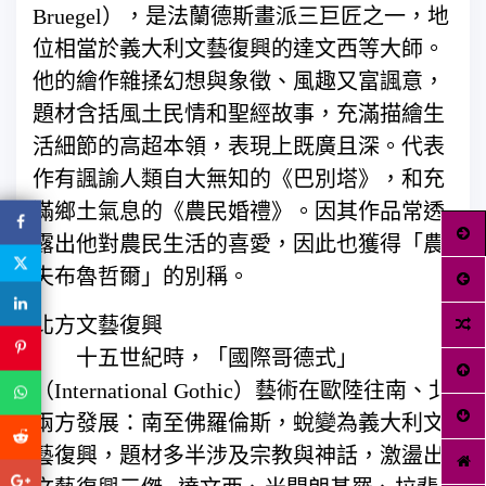
Bruegel），是法蘭德斯畫派三巨匠之一，地
位相當於義大利文藝復興的達文西等大師。
他的繪作雜揉幻想與象徵、風趣又富諷意，
題材含括風土民情和聖經故事，充滿描繪生
活細節的高超本領，表現上既廣且深。代表
作有諷諭人類自大無知的《巴別塔》，和充
滿鄉土氣息的《農民婚禮》。因其作品常透
露出他對農民生活的喜愛，因此也獲得「農
夫布魯哲爾」的別稱。
北方文藝復興
十五世紀時，「國際哥德式」
（International Gothic）藝術在歐陸往南、北
兩方發展：南至佛羅倫斯，蛻變為義大利文
藝復興，題材多半涉及宗教與神話，激盪出