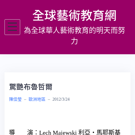
跳
全球藝術教育網
至
主
為全球華人藝術教育的明天而努
要
內
力
容
驚艷布魯哲爾
陳佳瑩
–
歐洲地區
–
2012/3/24
導 演：Lech Majewski 利亞‧馬耶斯基