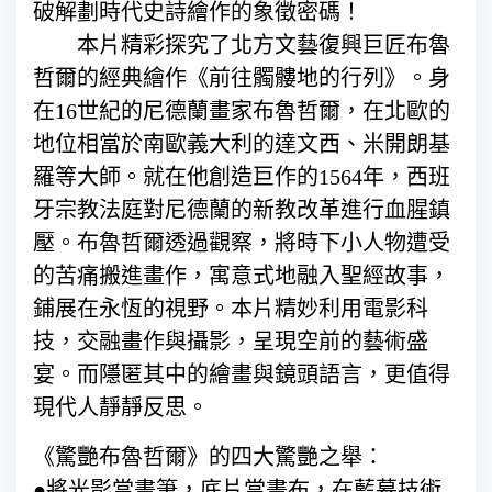
破解劃時代史詩繪作的象徵密碼！
本片精彩探究了北方文藝復興巨匠布魯
哲爾的經典繪作《前往髑髏地的行列》。身
在16世紀的尼德蘭畫家布魯哲爾，在北歐的
地位相當於南歐義大利的達文西、米開朗基
羅等大師。就在他創造巨作的1564年，西班
牙宗教法庭對尼德蘭的新教改革進行血腥鎮
壓。布魯哲爾透過觀察，將時下小人物遭受
的苦痛搬進畫作，寓意式地融入聖經故事，
鋪展在永恆的視野。本片精妙利用電影科
技，交融畫作與攝影，呈現空前的藝術盛
宴。而隱匿其中的繪畫與鏡頭語言，更值得
現代人靜靜反思。
《驚艷布魯哲爾》的四大驚艷之舉：
●將光影當畫筆，底片當畫布，在藍幕技術