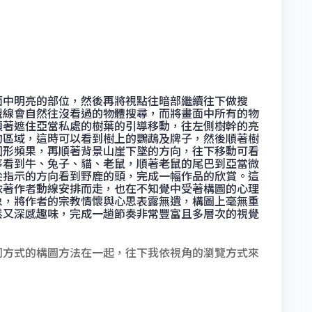
面中明亮的部位，然後再將視點往暗部繼續往下做搜
視線會自然往沒看過的物體搜尋，而將畫面中所有的物
順著遮住亞當私處的樹葉的引導移動，往左側樹幹的亮
的區域，這時可以看到樹上的鸚鵡及牌子，然後順著樹
圓形頻果，再順著背景山崖下墜的方向，往下移動可看
序看到牛、兔子、貓、老鼠，順著老鼠的尾巴到亞當微
尖指示的方向看到野鹿的頭，完成一幅作品的欣賞。這
依著作者動線安排而走，也在不知覺中受著構圖的心理
象，將作者的宗教情懷與心思表露無遺，構圖上毫無重
鬆又深感趣味，完成一趟節奏非常豐富且多層次的視覺
同方式的構圖方法在一起，往下我依視角的瀏覽方式來