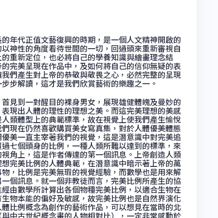
的年代正值文藝復興的時期，是一個人文精神開啟的
的以神性的角度看待世間的一切，回過頭來重新審視自
上的重新定位，也必將自己的學養知識與繪畫理念結
帝的完美呈現在作品中，及如何將自己的信仰無疑的表
讓我們產生對上帝的恭敬與敬畏之心，必然完整的呈現
一步步解讀，這才是我們欣賞藝術的樂趣之一。
首見到一對醒目的裸身男女，展現雄健體魄及曼妙的
，表現出人體的理性的理想之美。而這完美理想的美感
是人類體型上的典範標準，故在視覺上使我們產生愉悅
我們現在仍然喜歡購買美女寫真集，對於人體優美體態
調優美一直主宰著我們的視覺，這是潛意識中對完美追
超過七個頭身的比例，一種人類所難以達到的標準，來
的視角上，這是作者傳達的第一個訊息。上帝創造人類
理想完美比例的人體典範，在潛意識中暗示著上帝的萬
事物，比例是完美無瑕的視覺經驗，而數學也是用來解
另一個訊息。就一個非教徒而言，完美比例所產生的協
能經由數學所計算出各個物種完美比例，以適合生物在
有生物本能的偏好及敏感，故完美比例也是自然界演化
人體比例概念為創作的藝術作品，可以想見在當時的北
（與中古世紀概念畫的人物相對比），一定非常感動於