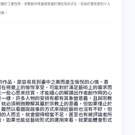
是屬於工藝性質，多數創作質量總是偏於通俗及形式化，但由於藝術家的介入
經典。
作品，是容易見到畫中之美而產生愉悅的心情，喜
留在視覺上的愉悅享受，可能對於滿足藝術上的需求而
花一些心思來欣賞，才能細心的解讀出作者創作時的心
是一樣，許多人物的安排有都有其象徵意義，且與宗教
，就必須稍微瞭解其屬於宗教上的意義，但如果僅止於
，雖然以看圖說故事的方式來接近藝術也沒有不好，但
用的人而言，就會變得相當不足，甚至也有被評論者所
境，如果也能從藝術形式的運用來看，就更能體會形式