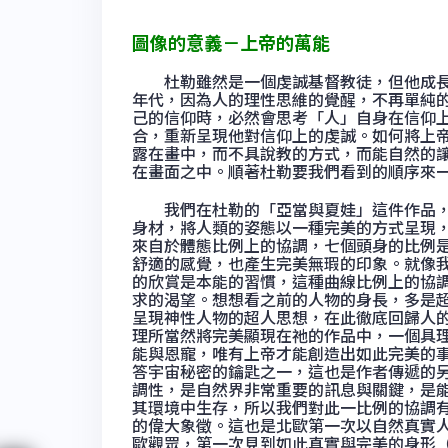
圖像的意義－上帝的萬能
杜勒雖然是一個虔誠基督教徒，但他成長
年代，因為人的理性思維的覺醒，不再單純
己的信仰時，必然會思考「人」自身在信仰
合，重新呈現他對信仰上的虔誠。如何將上
露在畫中，而不具說教的方式，而能自然的
在畫面之中。順著杜勒要我們看到的順序來
我們在杜勒的「亞當與夏娃」這件作品，
身材，將人類的姿態以一種完美的方式呈現
來自於體態比例上的協調，七個頭身的比例
舒適的感覺，也產生完美無瑕的印象。就像
的欣賞是本能的習慣，這種曲線比例上的協
求的渴望。想想看之前的人物的身長，多是
呈現神性人物的超人思想，在此徹底回歸人
理所當然將完美顯現在祂的作品中，一個具
能與恩寵，唯有上帝才能創造出如此完美的
答宇宙秘密的鑰匙之一，這也是作者傳遞的
調性，是自然界非常重要的訊息與關鍵，是
其環境中生存，所以我們對此一比例的協調
的偉大象徵。這也是北歐第一次以自然真實
歐觀眾，第一次見到如此真實與完美的身形