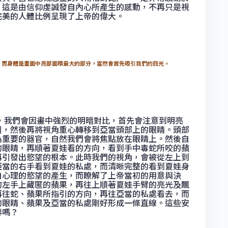
，這是由信仰虔誠發自內心所產生的感動，不再只是視
完美的人體比例呈現了上帝的偉大。
，而身體是畫面中亮部面積最大的部分，當然會首先吸引我們的目光。
我們會因畫中強烈的明暗對比，首先會注意到明亮
引，然後再將視角重心轉移到亞當頭部上的眼睛。頭部
為重要的器官，自然我們會將焦點放在眼睛上。然後自
的眼睛，再順著夏娃看的方向，看到手中毒蛇所咬的蘋
再引發出慾望的根本。此時我們的視角，會被從左上到
亞當的右手看到夏娃的私處，而清晰完整的看到夏娃身
白心理的慾望的產生，而瞭解了上帝當初的用意與決
的左手上藏匿的蘋果，再往上順著夏娃手臂的亮光及飄
再往蛇、蘋果所指引的方向，再往亞當的私處看去，而
的眼睛、蘋果及亞當的私處剛好形成一條直線。這些安
排嗎？