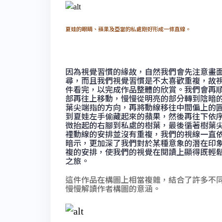
夏娃的眼睛、蘋果及亞當的私處剛好形成一條直線。
因為視覺習慣的緣故，自然我們會先注意畫
尋，而且我們視覺習慣是不太喜歡重複，故
件看完，以完成作品整體的欣賞。我們會再
部再往上移動，慢慢從明亮的部分轉到陰暗
葉尖端指的方向，再將動線移往中間偏上的
到夏娃左手偷藏起來的蘋果，然後再往下依
微抬起的右腳到私處的樹葉，最後循著樹葉
裡動線的安排並沒有重複，我們的視線一直
暗示，更加深了我們對於某種意象的潛在印
複的安排，使我們的視覺在閱讀上顯得既輕
之旅。
這件作品在構圖上相當複雜，結合了許多不
慢慢解讀作者構圖的意涵。