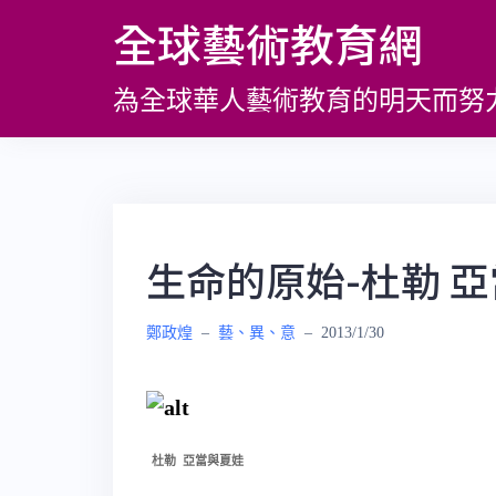
跳
全球藝術教育網
至
主
為全球華人藝術教育的明天而努
要
內
容
生命的原始-杜勒 
鄭政煌
–
藝、異、意
–
2013/1/30
杜勒 亞當與夏娃