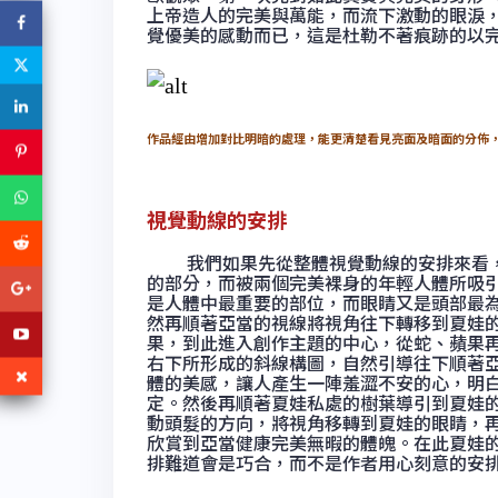
上帝造人的完美與萬能，而流下激動的眼淚
覺優美的感動而已，這是杜勒不著痕跡的以
作品經由增加對比明暗的處理，能更清楚看見亮面及暗面的分佈
視覺動線的安排
我們如果先從整體視覺動線的安排來看，
的部分，而被兩個完美裸身的年輕人體所吸
是人體中最重要的部位，而眼睛又是頭部最
然再順著亞當的視線將視角往下轉移到夏娃
果，到此進入創作主題的中心，從蛇、蘋果
右下所形成的斜線構圖，自然引導往下順著
體的美感，讓人產生一陣羞澀不安的心，明
定。然後再順著夏娃私處的樹葉導引到夏娃
動頭髮的方向，將視角移轉到夏娃的眼睛，
欣賞到亞當健康完美無暇的體魄。在此夏娃
排難道會是巧合，而不是作者用心刻意的安