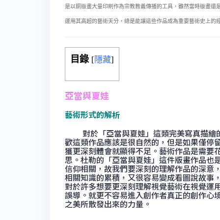
是以銅版畫大量印刷作為宗教教義傳播的工具，雖然當時版畫還
運用其高超的藝術天分，總是能讓這些作品成為重要藝術史上的
目錄
[
隱藏
]
亞當與夏娃
藝術形式的解析
對於「亞當與夏娃」這類完美寫真描繪的
歡這類作品應該是很自然的，但是如果僅停
獲更深刻體會就顯得不足。藝術作品是需要
思。杜勒的「亞當與夏娃」這件版畫作品也
信仰相關，故我們要深刻的理解作品的深意
相關知識的累積，又很容易變成看圖說故事
對於許多想要更深刻理解視覺藝術在視覺運
誤導。就更不容易進入創作者真正的創作心
之美所散發出來的力量。