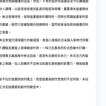
模仿他類繪畫的習氣。然而，不幸的是許多版畫家至今仍難擺脫
世人讚嘆，以追求技術達到亂真的程度為榮耀，嚴重喪失版畫媒材
、無法發揮特性，抹煞版畫藝術的獨特性，同時也禁錮版畫家的思
的震撼，既然只是複製模仿他類媒材，當然就會淪為其他繪畫的附
之尊重。
去對當代環境變化的敏感度，其個人風格形式未融入新時代所鎔
人體驗及畫面上發揮啟迪作用，一味只在舊有的形式思維中打轉，
超現實主義風格中無法自拔，逐漸失去藝術生命力。失去活力的版
家之興趣，加上前瞻性不足無法拓展在藝術圈的影響力，導致版畫
並不在於版畫技術的匱乏，而是版畫家創作思惟的不足所致，未站
正涉足版畫藝術創作的殿堂中。