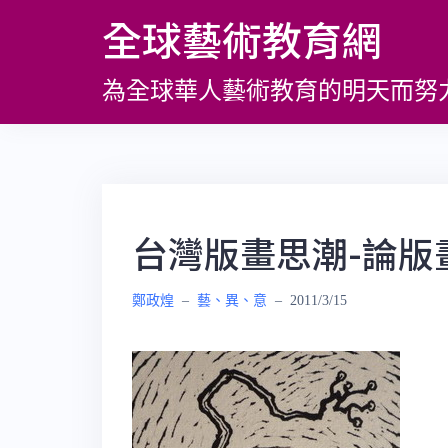
跳
全球藝術教育網
至
主
為全球華人藝術教育的明天而努
要
內
容
台灣版畫思潮-論版
鄭政煌
–
藝、異、意
–
2011/3/15