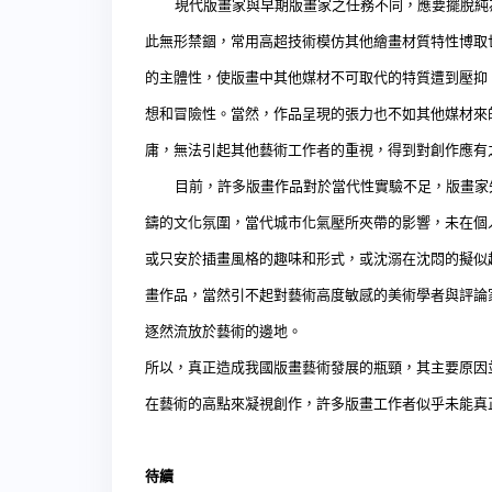
現代版畫家與早期版畫家之任務不同，應要擺脫純為
此無形禁錮，常用高超技術模仿其他繪畫材質特性博取
的主體性，使版畫中其他媒材不可取代的特質遭到壓抑
想和冒險性。當然，作品呈現的張力也不如其他媒材來
庸，無法引起其他藝術工作者的重視，得到對創作應有
目前，許多版畫作品對於當代性實驗不足，版畫家失
鑄的文化氛圍，當代城市化氣壓所夾帶的影響，未在個
或只安於插畫風格的趣味和形式，或沈溺在沈悶的擬似
畫作品，當然引不起對藝術高度敏感的美術學者與評論
逐然流放於藝術的邊地。
所以，真正造成我國版畫藝術發展的瓶頸，其主要原因
在藝術的高點來凝視創作，許多版畫工作者似乎未能真
待續