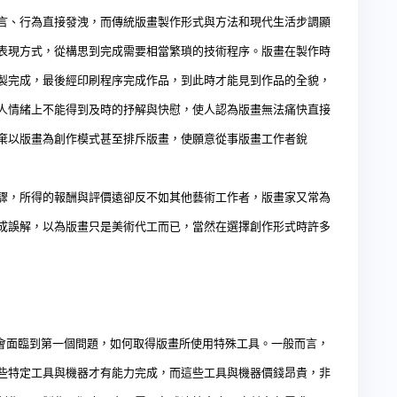
言、行為直接發洩，而傳統版畫製作形式與方法和現代生活步調顯
表現方式，從構思到完成需要相當繁瑣的技術程序。版畫在製作時
製完成，最後經印刷程序完成作品，到此時才能見到作品的全貌，
人情緒上不能得到及時的抒解與快慰，使人認為版畫無法痛快直接
棄以版畫為創作模式甚至排斥版畫，使願意從事版畫工作者銳
驟，所得的報酬與評價遠卻反不如其他藝術工作者，版畫家又常為
成誤解，以為版畫只是美術代工而已，當然在選擇創作形式時許多
面臨到第一個問題，如何取得版畫所使用特殊工具。一般而言，
些特定工具與機器才有能力完成，而這些工具與機器價錢昂貴，非