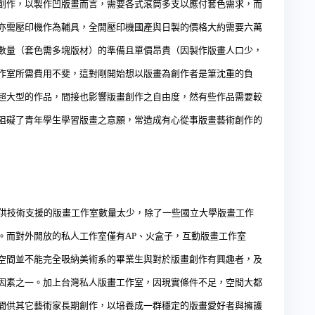
創作，以製作凹版畫而言，需要各式滾筒多支以應付套色需求，而
亦需壓印機作為輔具，全開壓印機國產與日製的價格大約需要六萬
數量（套色需多塊版材）的準備且單價昂貴（因製作版畫人口少，
作室所需費用不斐，這對剛開始想以版畫為創作者是筆沈重的負
超大型的作品，間接也影響版畫創作之自由度，然有些作品需要較
阻礙了青年學生學習版畫之意願，常造成有心從事版畫藝術創作的
技術支援的版畫工作室數量太少，除了一些國立大學版畫工作
。而對外開放的私人工作室僅有
AP
、火盒子，互動版畫工作室
空間並不能完全吸納美術系的畢業生與對於版畫創作有興趣者，及
因素之一。加上台灣私人版畫工作室，因現實條件不足，空間大都
間供其它藝術家長期創作，以培養成一群穩定的版畫愛好者與擁護