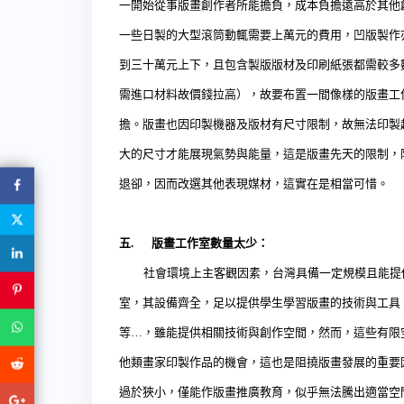
一開始從事版畫創作者所能擔負，成本負擔遠高於其他
一些日製的大型滾筒動輒需要上萬元的費用，凹版製作
到三十萬元上下，且包含製版版材及印刷紙張都需較多
需進口材料故價錢拉高），故要布置一間像樣的版畫工
擔。版畫也因印製機器及版材有尺寸限制，故無法印製
大的尺寸才能展現氣勢與能量，這是版畫先天的限制，
退卻，因而改選其他表現媒材，這實在是相當可惜。
五
.
版畫工作室數量太少：
社會環境上主客觀因素，台灣具備一定規模且能提供
室，其設備齊全，足以提供學生學習版畫的技術與工具
等
…
，雖能提供相關技術與創作空間，然而
，
這些有限
他類畫家印製作品的機會，這也是阻撓版畫發展的重要
過於狹小，僅能作版畫推廣教育，似乎無法騰出適當空