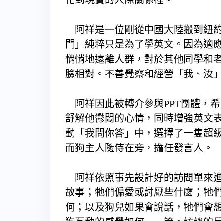
化到現實的人際關係裡。
阿祥是一位剛從中國大陸搬到紐約
門」純粹只是為了學英文。因為適
悄悄地遠離人群，對於其他同學和
臉相對。不善覺察和經營「我、汝
阿祥因此被轉介參與PPT團體，
舒解他鬱悶的心情，同時增強英文表
動「我問你答」中，選擇了一隻超級
而狗主人隨侍在旁，擔任發言人。
阿祥依照事先設計好的訪問單來進
故事；牠們偏愛或討厭些什麼；牠
何；以及狗兒如果會說話，牠們會