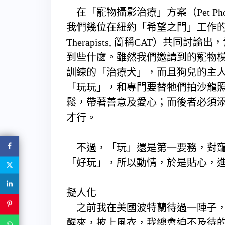
在「寵物攝影治療」方案（Pet Phot
我們幾位在紐約「希望之門」工作的創造性
Therapists, 簡稱CAT）共
到些什麼。雖然我們邀請到的寵物
訓練的「治療犬」，而且狗兒的主
「玩玩」，和專門要替牠們拍沙龍
鬆，帶著善意及愛心；而後者必須
才行。
不過，「玩」還是第一要務，對寵
「好玩」，所以動情，於是貼心，
擬人化
之前我在美國波特蘭待過一陣子，
醒來，披上風衣，我總會迫不及待的走到