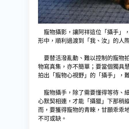
寵物攝影，讓阿祥這位「攝手」，
形中，順利過渡到「我、汝」的人
要替活潑亂動、難以控制的寵物拍
物寫真集，亦不簡單；要當個獨具
拍出「寵物心視野」的「攝手」，
寵物攝手，除了需要懂得等待、細
心默契相連，才能「攝獵」下那稍
而，要獲得寵物的青睞，甘願乖乖
不可或缺。