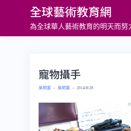
跳
全球藝術教育網
至
主
為全球華人藝術教育的明天而努
要
內
容
寵物攝手
吳明富
–
吳明富
–
2014/8/28