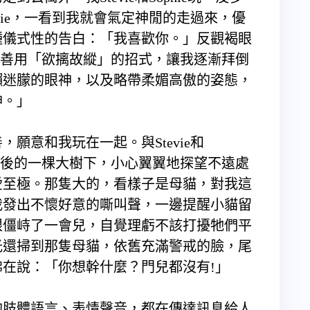
vie，一看到我就會氣定神閒的走過來，優
種儀式性的告白：「我喜歡你。」反觀褐眼
羞，善用「欲摛故縱」的招式，讓我逐漸拜倒
懶迷朦的眼神，以及略帶柔媚高傲的姿態，
神。」
意和我玩在一起。與Stevie和
到屋後的一棵大樹下，小心翼翼地探望不遠處
愛至極。那隻大的，看樣子是母貓，對我這
我發出不懷好意的嘶叫聲，一邊提醒小貓留
眼僵峙了一會兒，自覺理虧不該打擾牠們平
光還掃到那隻母貓，依舊充滿警戒的臉，尾
在說：「你想幹什麼？門兒都沒有!」
肢體語言、表情聲音，都在傳達訊息給人