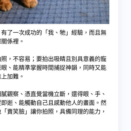
有了一次成功的「我、牠」經驗，而且無
際關係裡。
照，不容易；要拍出吸睛且別具意義的寵
慧眼、能精準掌握時間捕捉神韻，同時又能
難上加難。
膩觀察、憑直覺當機立斷，還得眼、手、
縱即逝、能觸動自己且感動他人的畫面。然
地「賣笑臉」讓你拍照，具備同理的能力，