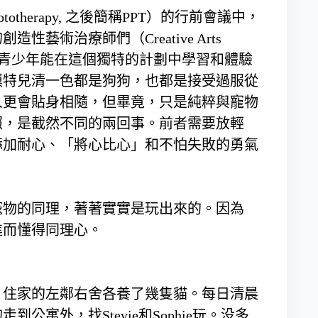
otherapy, 之後簡稱PPT）的行前會議中，
藝術治療師們（Creative Arts
同討論出，青少年能在這個獨特的計劃中學習和體驗
模特兒清一色都是狗狗，也都是接受過服從
人更會貼身相隨，但畢竟，只是純粹與寵物
照，是截然不同的兩回事。前者需要放輕
添加耐心、「將心比心」和不怕失敗的勇氣
物的同理，著著實實是玩出來的。因為
進而懂得同理心。
住家的左鄰右舍各養了幾隻貓。每日清晨
公寓外，找Stevie和Sophie玩。没多