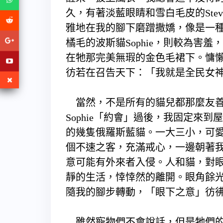
久，有著淡藍眼睛和雪白毛皮的Ste
雅地在我的腳下磨蹭撒嬌，像是一
橘毛的波斯貓Sophie，則較為害
在牠那完美無瑕的金色毛裙下。慵
彷若在召告天下：「我就是全民女
當然，不是所有的貓兒都那麼友善，願
Sophie「約會」過後，我固定來
的幾隻俄羅斯藍貓。一大三小，可
個不速之客，充滿戒心，一邊朝著
意可能有外來者入侵。人和貓，對
靜的生活，悻悻然的離開。眼角餘
隨我的腳步轉動，「眼下之意」彷彿
雖然寵物們不會說話，但是牠們的