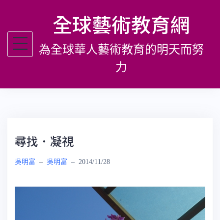
跳
全球藝術教育網
至
主
為全球華人藝術教育的明天而努
要
內
力
容
尋找．凝視
吳明富
–
吳明富
–
2014/11/28