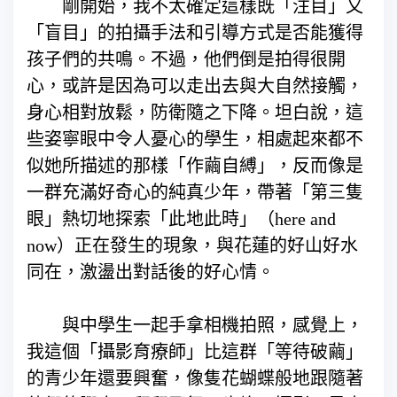
剛開始，我不太確定這樣既「注目」又
「盲目」的拍攝手法和引導方式是否能獲得
孩子們的共鳴。不過，他們倒是拍得很開
心，或許是因為可以走出去與大自然接觸，
身心相對放鬆，防衛隨之下降。坦白說，這
些姿寧眼中令人憂心的學生，相處起來都不
似她所描述的那樣「作繭自縛」，反而像是
一群充滿好奇心的純真少年，帶著「第三隻
眼」熱切地探索「此地此時」（here and
now）正在發生的現象，與花蓮的好山好水
同在，激盪出對話後的好心情。
與中學生一起手拿相機拍照，感覺上，
我這個「攝影育療師」比這群「等待破繭」
的青少年還要興奮，像隻花蝴蝶般地跟隨著