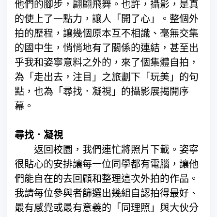
他們的腳步，翩翩飛舞。也許，攝影，是真
的使上了一點力，讓人「開了心」。整個外
拍的歴程，讓幾個原本互不相識、毫無交集
的國中生，悄悄地有了關係的連結，甚至出
乎我和姿寧意料之外的，來了個集體自拍，
為「走出去，注目」之旅劃下「玩美」的句
點，也為「尋找．凝視」的攝影展揭開序
幕。
尋找．凝視
返回校園，我們連忙將照片下載。姿寧
很貼心的安排讓每一位同學都有電腦，讓他
們能自在的去回顧和整理這次外拍的作品。
我請每位參與者篩選出幾組自認拍得最好、
最有感覺或最有意義的「同理照」與大伙分