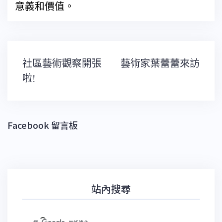
意義和價值。
文
社區藝術觀察開張
藝術家葉蕾蕾來訪
章
導
啦!
覽
Facebook 留言板
站內搜尋