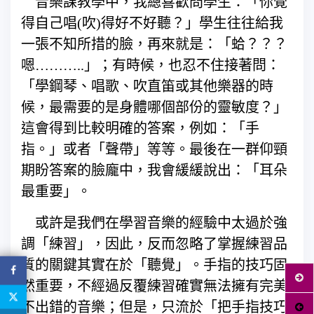
音樂課教學中，我總喜歡問學生：「你覺
得自己唱(吹)得好不好聽？」學生往往給我
一張不知所措的臉，再來就是：「蛤？？？
嗯………..」；有時候，也忍不住接著問：
「學鋼琴、唱歌、吹直笛或其他樂器的時
候，最需要的是身體哪個部份的靈敏度？」
這會得到比較明確的答案，例如：「手
指。」或者「聲帶」等等。最後在一群仰頸
期盼答案的臉龐中，我會緩緩說出：「耳朵
最重要」。
或許是我們在學習音樂的經驗中太過於強
調「練習」，因此，反而忽略了掌握練習品
質的關鍵其實在於「聽覺」。手指的技巧固
然重要，不經過反覆練習確實無法擁有完美
不出錯的音樂；但是，只流於「把手指技巧