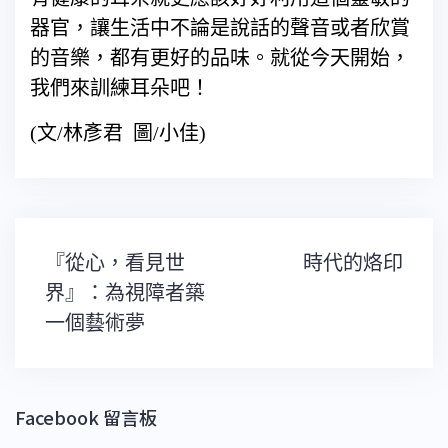
器官，讓生活中不論是說話的聲音或者欣賞
的音樂，都有更好的品味。就從今天開始，
我們來訓練耳朵吧！
(文/林彥君 圖/小佳)
文
『從心，看見世
時代的烙印
章
導
界』：為視障者築
覽
一個藝術夢
Facebook 留言板