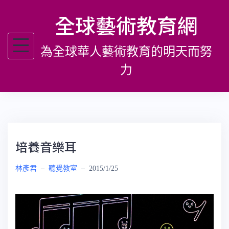
跳
全球藝術教育網
至
主
為全球華人藝術教育的明天而努
要
內
力
容
培養音樂耳
林彥君
–
聽覺教室
–
2015/1/25