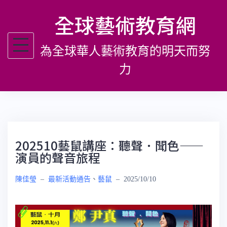
跳
全球藝術教育網
至
主
為全球華人藝術教育的明天而努
要
內
力
容
202510藝鼠講座：聽聲．聞色——
演員的聲音旅程
陳佳瑩
–
最新活動通告
、
藝鼠
–
2025/10/10