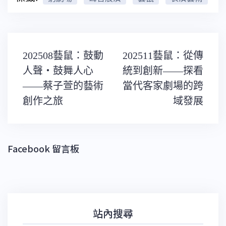
文
202508藝鼠：鼓動
202511藝鼠：從傳
章
導
人聲・鼓舞人心
統到創新——探看
覽
——蔡子萱的藝術
當代客家劇場的跨
創作之旅
域發展
Facebook 留言板
站內搜尋