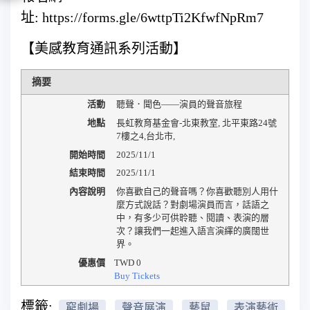
址: https://forms.gle/6wttpTi2KfwfNpRm7
【美感教育通訊系列活動】
摘要
活動
聽聲．聞色——演員的聲音旅程
地點
長虹教育基金會-北東教室
,
北平東路24號
7樓之4
,
台北市
,
開始時間
2025/11/1
結束時間
2025/11/1
內容說明
你喜歡自己的聲音嗎？你喜歡聽別人用什
麼方式說話？對劇場演員而言，話語之
中，有多少可供聆聽、閱讀、表演的層
次？讓我們一起進入語言演繹的廣闊世
界。
優惠價
TWD
0
Buy Tickets
標籤:
窮劇場
聲音展演
藝鼠
表演藝術