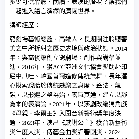
多少可供聆聽、閱讀、表演的層次？讓我們
一起進入語言演繹的廣闊世界。
講師經歷：
窮劇場藝術總監，高雄人。長期關注聆聽審
美之中所折射之歷史處境與政治狀態。2014
年，與高俊耀創立窮劇場，創作與講學並
進，2016年，獲ACC亞洲文化協會獎助赴印
尼中爪哇、韓國首爾進修傳統樂舞。長年潛
心摸索脫胎於傳統戲樂之身度、聲法、氣
韻，以形體之整為始，養氣貫通，建立以靜
為本的表演論。2021年，以莎劇改編獨角戲
《母親．李爾王》入圍台新藝術獎年度決
選。2023年，演出《感謝公主》獲台新藝術
獎年度大獎、傳藝金曲獎評審團獎。2024