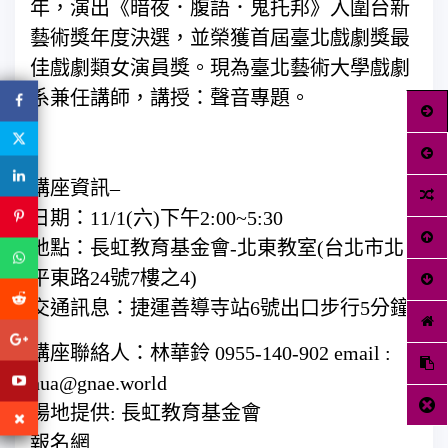
年，演出《暗夜．腹語．鬼托邦》入圍台新
藝術獎年度決選，並榮獲首屆臺北戲劇獎最
佳戲劇類女演員獎。現為臺北藝術大學戲劇
系兼任講師，講授：聲音專題。
講座資訊–
日期：11/1(六)下午2:00~5:30
地點：長虹教育基金會-北東教室(台北市北
平東路24號7樓之4)
交通訊息：捷運善導寺站6號出口步行5分鐘
講座聯絡人：林華鈴 0955-140-902 email :
hua@gnae.world
場地提供: 長虹教育基金會
報名網