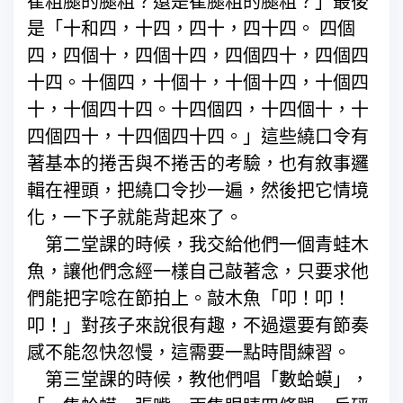
崔粗腿的腿粗？還是崔腿粗的腿粗？」最後
是「十和四，十四，四十，四十四。 四個
四，四個十，四個十四，四個四十，四個四
十四。十個四，十個十，十個十四，十個四
十，十個四十四。十四個四，十四個十，十
四個四十，十四個四十四。」這些繞口令有
著基本的捲舌與不捲舌的考驗，也有敘事邏
輯在裡頭，把繞口令抄一遍，然後把它情境
化，一下子就能背起來了。
第二堂課的時候，我交給他們一個青蛙木
魚，讓他們念經一樣自己敲著念，只要求他
們能把字唸在節拍上。敲木魚「叩！叩！
叩！」對孩子來說很有趣，不過還要有節奏
感不能忽快忽慢，這需要一點時間練習。
第三堂課的時候，教他們唱「數蛤蟆」，