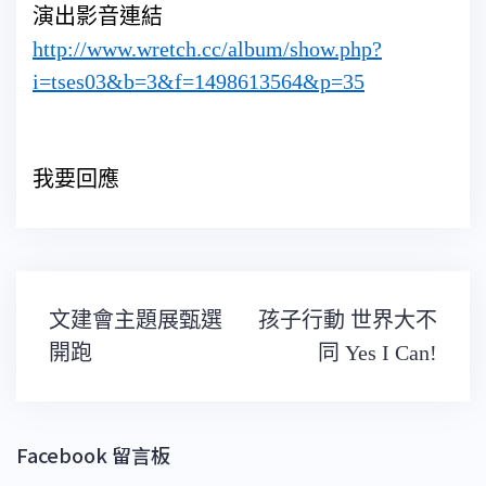
演出影音連結
http://www.wretch.cc/album/show.php?
i=tses03&b=3&f=1498613564&p=35
我要回應
文
文建會主題展甄選
孩子行動 世界大不
章
導
開跑
同 Yes I Can!
覽
Facebook 留言板