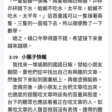
「一隻蛤蟆一張嘴，兩隻眼睛四條腿，乒砰
乒砰跳下水，蛤蟆不吃水，太平年。蛤蟆不
吃水，太平年。」這首童謠可以一隻接著兩
隻、三隻的一直唱下去，所以順便教了一下
數學。
總之，繞口令學得還不錯，希望接下來會
越來越順。
3/19 小猴子快報
我找來一堆過期的國語日報，發給小朋友
翻閱，要他們從中找出自己有興趣的文章，
然後剪下來貼到圖畫紙上，再做塗鴉裝飾。
塗鴉完後，請小朋友上台把文章唸出來，
也適度的提醒唸文章時該有的音量與態度，
台下的聽眾也應該看著正在唸文章的人。如
果唸文章的人聲音微弱沒有表情，連帶的聽