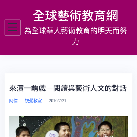
跳
全球藝術教育網
至
主
為全球華人藝術教育的明天而努
要
內
力
容
來演一齣戲—閱讀與藝術人文的對話
阿信
–
視覺教室
–
2010/7/21