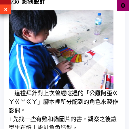
4/30 影偶設計
這禮拜針對上次曾經唸過的「公雞阿歪ㄍ
ㄚㄍㄚㄍㄚ」腳本裡所分配到的角色來製作
影偶。
1.先找一些有雞和貓圖片的書，觀察之後讓
學生在紙上設計角色造型。