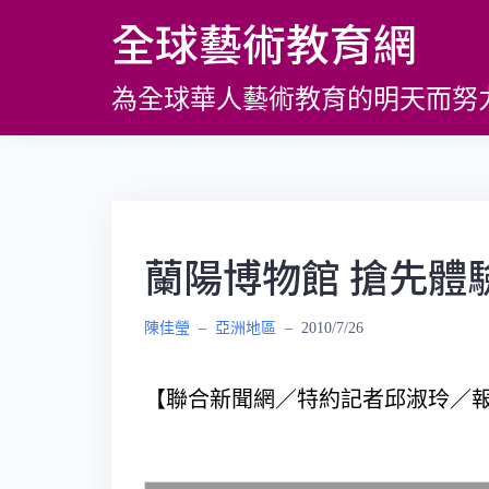
跳
全球藝術教育網
至
主
為全球華人藝術教育的明天而努
要
內
容
蘭陽博物館 搶先體
陳佳瑩
–
亞洲地區
–
2010/7/26
【聯合新聞網／特約記者邱淑玲／