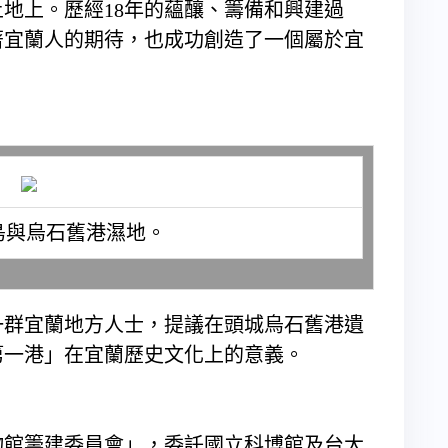
地上。歷經18年的蘊釀、籌備和興建過
著宜蘭人的期待，也成功創造了一個屬於宜
島與烏石舊港濕地。
一群宜蘭地方人士，提議在頭城烏石舊港遺
第一港」在宜蘭歷史文化上的意義。
博物館籌建委員會」，委託國立科博館及台大