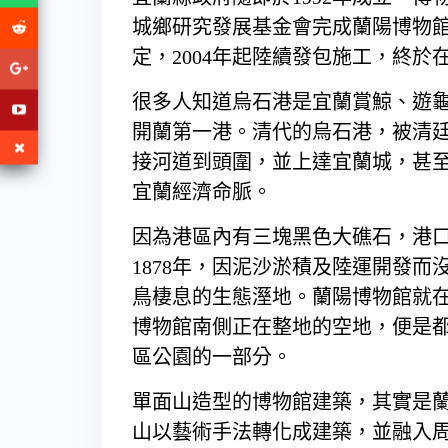
城鄉研究發展基金會完成蘭陽博物館
定，2004年起陸續發包施工，終於
很多人知道烏石港是宜蘭賞鯨、遊
開蘭第一港。清代的烏石港，被清
接河道到頭圍，並上達宜蘭城，甚
宜蘭經濟命脈。
因為港區內有三塊黑色大礁石，港
1878年，因泥沙淤積及陸運開發
鳥棲息的生態溼地。蘭陽博物館就
博物館南側正在整地的空地，便是
區公園的一部分。
單面山造型的博物館建築，其實是
山以藝術手法轉化成建築，並融入