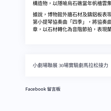
構造物，以隱喻烏石礁當年帆檣雲
據說，博物館外牆石材及鑄鋁板表
第小提琴協奏曲「四季」，將協奏
章，以石材轉化為音階節拍，表現
文
小劇場聯展 30場實驗劇馬拉松接力
章
導
覽
Facebook 留言板