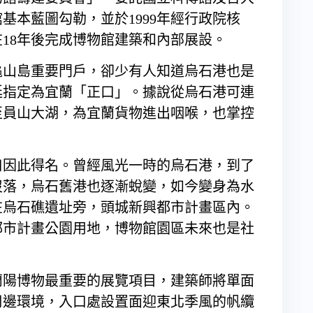
基本藍圖勾勒，並於1999年經行政院核
在18年後完成博物館建築和內部展設。
龜山島重要門戶，卻少有人知道烏石港也是
廷指定為宜蘭「正口」。據說從烏石港可連
至員山大湖，為宜蘭貨物進出咽喉，也掌控
口因此得名。曾經風光一時的烏石港，到了
而沒落，烏石舊港也逐漸蛻變，如今變身為水
在烏石礁遺址旁，頭城新興都市計畫區內。
都市計畫公園用地，博物館園區未來也是社
蘭陽博物最重要的展覽項目，建築師將單面
周邊環境，入口處設置面迎東北季風的帆纜