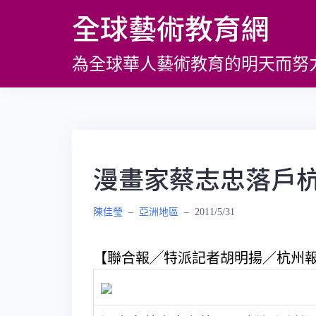
跳
全球藝術教育網
至
主
為全球華人藝術教育的明天而努
要
內
容
漫畫家蔡志忠落戶杭
陳佳瑩
–
亞洲地區
–
2011/5/31
【聯合報╱特派記者胡明揚／杭州