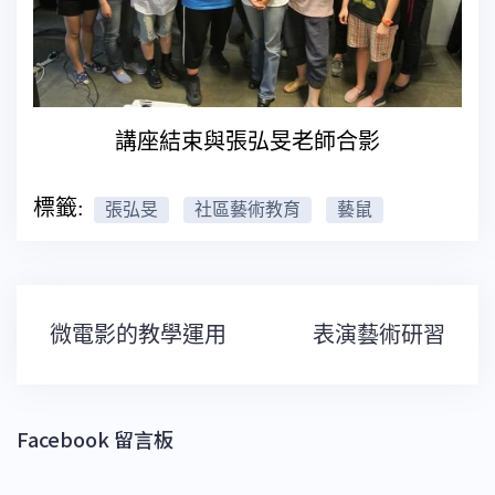
講座結束與張弘旻老師合影
標籤:
張弘旻
社區藝術教育
藝鼠
文
微電影的教學運用
表演藝術研習
章
導
覽
Facebook 留言板