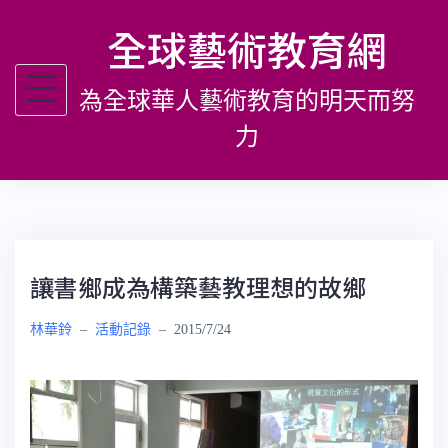
跳
全球藝術教育網
至
主
為全球華人藝術教育的明天而努
要
內
力
容
讓書鄉成為構築藝教理想的故鄉
林華鈴
–
活動記錄
–
2015/7/24