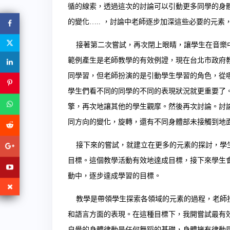
循的線索，透過這次的討論可以引動更多同學的身
的變化….. ，討論中老師逐步加深這些必要的元素
接著第二次嘗試，再次閉上眼睛，讓學生在音樂中
範例產生是老師教學的有效例證，現在台北市政府
同學習，但老師扮演的是引動學生學習的角色，從
學生們看不同的同學的不同的表現狀況就更重要了
擎，再次地讓其他的學生觀摩。然後再次討論。討
同方向的變化，旋轉，還有不同身體部未接觸到地
接下來的嘗試，就建立在更多的元素的探討，學生
目標。這個教學活動有效地達成目標，接下來學生
動中，逐步達成學習的目標。
教學是帶領學生探索各領域的元素的過程，老師扮
和語言方面的表現。在這種目標下，我開嘗試最有
自覺的身體律動是任何舞蹈的基礎，身體擁有律動