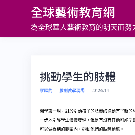
跳
全球藝術教育網
至
主
為全球華人藝術教育的明天而努
要
內
容
挑動學生的肢體
廖順約
–
戲劇教學現場
–
2012/9/14
開學第一周，對於引動孩子的肢體的律動有了新的
一步地引導學生慢慢發現。但是有沒有其他可能？
可以做得到的範圍內，挑動他們的肢體動能。