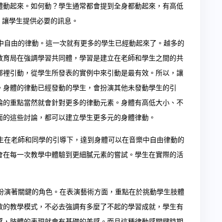
體動起來。如何動？學生通常都會提到全身都動起來，有高低
，讓學生提供必要的訊息。
自由的律動。這一次就有更多的學生已經動起來了。越多的
教育局在強調學習共同體，學習是建立在老師和學生之間的共
哪裡引動，從學生所發表的實例中來引動是最有效。所以，讓
。身體的律動已經發動的學生，會扮演其他未發動學生的引
論的重點當然就會針對更多的律動元素。身體有高低大小、不
面的這些討論，都可以建立學生更多元的身體律動。
在老師和同學的引導下，達到身體可以在音樂中自由律動的
會在每一次教學中體驗到更細膩元素的嘗試。學生在實際的活
演著關鍵的角色。在表演藝術方面，重點在於挑動學生肢體
效的教學模式，不必去強調有多麼了不起的學習成就，學生有
感，肢體的表現就會有基礎的美感。而且這種律動感關鍵時期