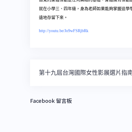
就在小學三、四年級，身為老師如果能夠掌握這學
遠地存留下來。
http://youtu.be/Jo9wFSRjbRk
文
第十九屆台灣國際女性影展選片指
章
導
覽
Facebook 留言板