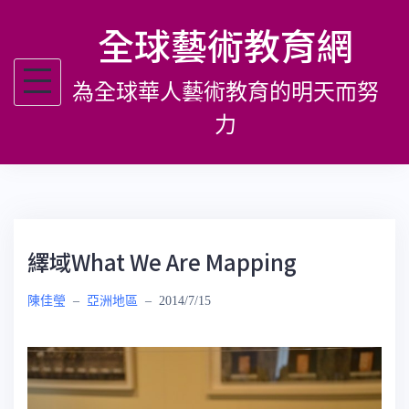
跳
全球藝術教育網
至
主
為全球華人藝術教育的明天而努
要
內
力
容
繹域What We Are Mapping
陳佳瑩
–
亞洲地區
–
2014/7/15