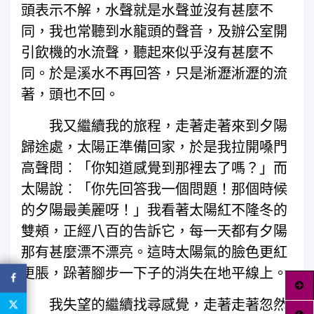
頭表示不解，水聲就是水聲並沒有甚麼不
同，我也常聽到水龍頭的聲音，及辦公室開
引飲機的水流聲，聽起來似乎沒有甚麼不
同。於是溪水不再回答，只是淅瀝淅瀝的流
著，頭也不回。
我又繼續我的旅程，走著走著來到夕陽
歸途處，太陽正準備回家，於是我拉開嗓門
高聲問︰「你知道感覺到那裡去了嗎？」而
太陽說︰「你先回答我一個問題！那個時候
的夕陽最美麗呀！」我看著太陽紅不隆冬的
雙頰，正經八百的告訴它，每一天都有夕陽
那有甚麼漂不漂亮。這時太陽氣的臉色更紅
更脹，跺著腳步一下子的消失在地平線上。
我失望的繼續找尋感覺，走著走著忽然