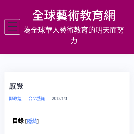
跳
全球藝術教育網
至
主
為全球華人藝術教育的明天而努
要
內
力
容
感覺
鄭政煌
–
台北藝識
–
2012/1/3
目錄
[
隱藏
]