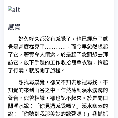
感覺
好久好久都沒有感覺了，也已經忘了感
覺是甚麼樣兒了…………。而今早忽然想起
了它，著實令人懷念，於是起了念頭想去拜
訪它，放下手邊的工作收拾簡單衣物，拎起
了行囊，就展開了旅程。
想找尋感覺，卻又不知去那裡尋找，不
知覺的來到山谷之中，乍然聽到溪水潺潺的
聲音，似曾相識，卻也記不起來。於是開口
問溪水說︰「你見過感覺嗎？」溪水幽幽的
說︰「你聽到我那美妙的歌聲嗎！」我抓抓