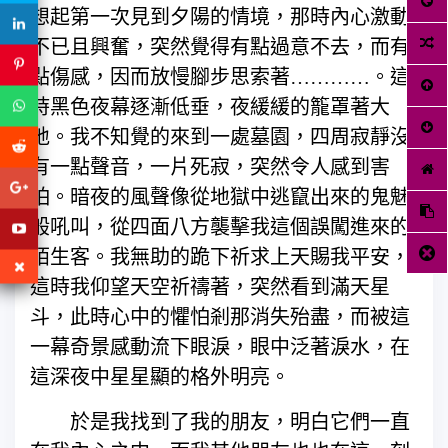
想起第一次見到夕陽的情境，那時內心激動
不已且興奮，突然覺得有點過意不去，而有
點傷感，因而放慢腳步思索著…………。這
時黑色夜幕逐漸低垂，夜緩緩的籠罩著大
地。我不知覺的來到一處墓園，四周寂靜沒
有一點聲音，一片死寂，突然令人感到害
怕。暗夜的風聲像從地獄中逃竄出來的鬼魅
般吼叫，從四面八方襲擊我這個誤闖進來的
陌生客。我無助的跪下祈求上天賜我平安，
這時我仰望天空祈禱著，突然看到滿天星
斗，此時心中的懼怕剎那消失殆盡，而被這
一幕奇景感動流下眼淚，眼中泛著淚水，在
這深夜中星星顯的格外明亮。
於是我找到了我的朋友，明白它們一直