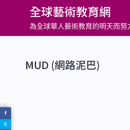
跳
全球藝術教育網
至
主
為全球華人藝術教育的明天而努
要
內
容
MUD (網路泥巴)