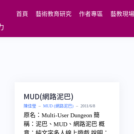
首頁
藝術教育研究
作者專區
藝教現
力
MUD(網路泥巴)
陳佳瑩
–
MUD (網路泥巴)
–
2011/6/8
原名：Multi-User Dungeon 簡
稱：泥巴、MUD、網路泥巴 概
意：純文字多人線上遊戲 說明：