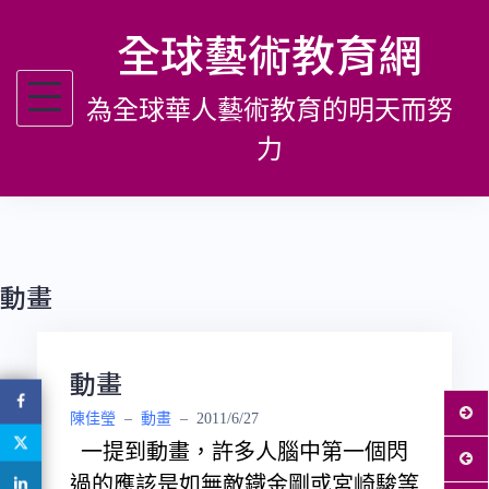
跳
全球藝術教育網
至
主
為全球華人藝術教育的明天而努
要
內
力
容
動畫
動畫
陳佳瑩
–
動畫
–
2011/6/27
一提到動畫，許多人腦中第一個閃
過的應該是如無敵鐵金剛或宮崎駿等