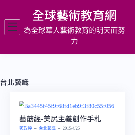
跳
全球藝術教育網
至
主
為全球華人藝術教育的明天而努
要
內
力
容
台北藝識
藝筋經-美尻主義創作手札
鄭政煌
–
台北藝識
–
2015/4/25