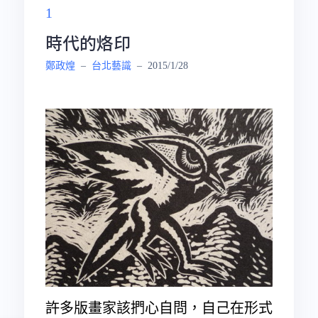
時代的烙印
鄭政煌
–
台北藝識
–
2015/1/28
許多版畫家該捫心自問，自己在形式