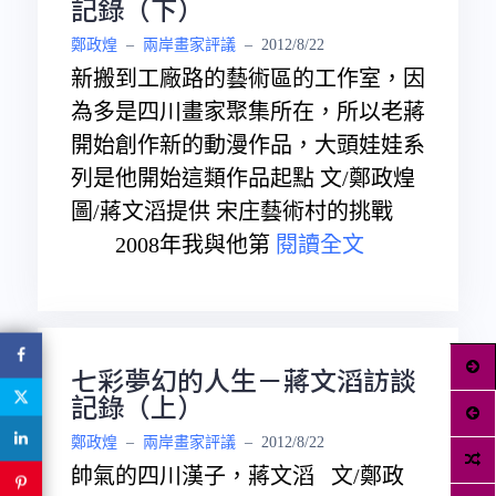
記錄（下）
鄭政煌
–
兩岸畫家評議
–
2012/8/22
新搬到工廠路的藝術區的工作室，因
為多是四川畫家聚集所在，所以老蔣
開始創作新的動漫作品，大頭娃娃系
列是他開始這類作品起點 文/鄭政煌
圖/蔣文滔提供 宋庄藝術村的挑戰
2008年我與他第
閱讀全文
七彩夢幻的人生－蔣文滔訪談
記錄（上）
鄭政煌
–
兩岸畫家評議
–
2012/8/22
帥氣的四川漢子，蔣文滔 文/鄭政