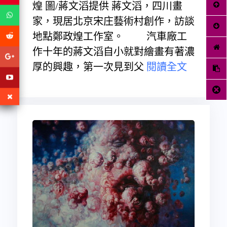
煌 圖/蔣文滔提供 蔣文滔，四川畫
家，現居北京宋庄藝術村創作，訪談
地點鄭政煌工作室。 汽車廠工
作十年的蔣文滔自小就對繪畫有著濃
厚的興趣，第一次見到父
閱讀全文