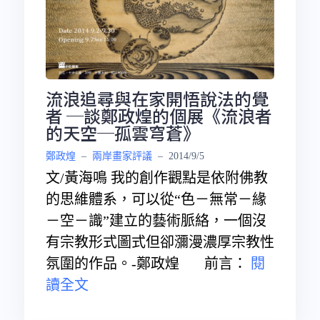
流浪追尋與在家開悟說法的覺
者 ─談鄭政煌的個展《流浪者
的天空─孤雲穹蒼》
鄭政煌
–
兩岸畫家評議
–
2014/9/5
文/黃海鳴 我的創作觀點是依附佛教
的思維體系，可以從“色－無常－緣
－空－識”建立的藝術脈絡，一個沒
有宗教形式圖式但卻瀰漫濃厚宗教性
氛圍的作品。-鄭政煌 前言：
閱
讀全文