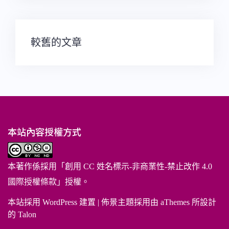
文
較舊的文章
章
導
覽
本站內容授權方式
本著作係採用「
創用 CC 姓名標示-非商業性-禁止改作 4.0
國際授權條款
」授權。
本站採用 WordPress 建置
|
佈景主題採用由 aThemes 所設計
的
Talon