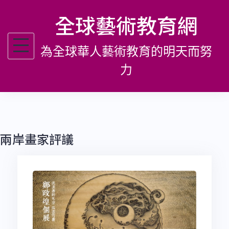
跳
全球藝術教育網
至
主
為全球華人藝術教育的明天而努
要
內
力
容
兩岸畫家評議