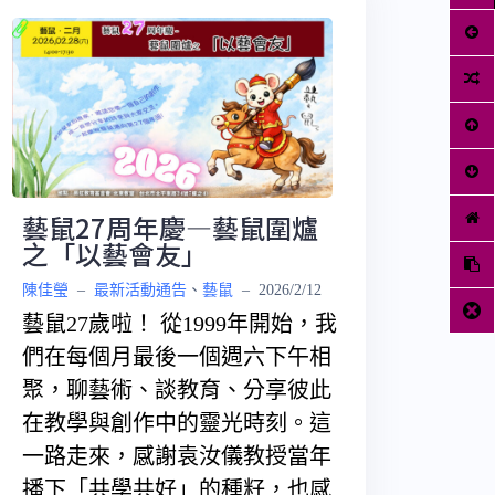
藝鼠27周年慶—藝鼠圍爐
之「以藝會友」
陳佳瑩
–
最新活動通告
、
藝鼠
–
2026/2/12
藝鼠27歲啦！ 從1999年開始，我
們在每個月最後一個週六下午相
聚，聊藝術、談教育、分享彼此
在教學與創作中的靈光時刻。這
一路走來，感謝袁汝儀教授當年
播下「共學共好」的種籽，也感