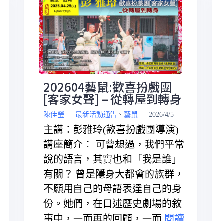
202604藝鼠:歡喜扮戲團
[客家女聲] – 從轉屋到轉身
陳佳瑩
–
最新活動通告
、
藝鼠
–
2026/4/5
主講：彭雅玲(歡喜扮戲團導演)
講座簡介： 可曾想過，我們平常
說的語言，其實也和「我是誰」
有關？ 曾是隱身大都會的族群，
不願用自己的母語表達自己的身
份。她們，在口述歷史劇場的敘
事中，一而再的回顧，一而
閱讀