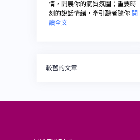
情，開展你的氣質氛圍；重要時
刻的說話情緒，牽引聽者隨你
閱
讀全文
文
較舊的文章
章
導
覽