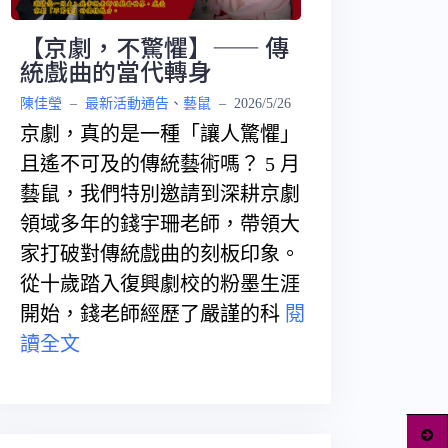
【京劇，不驚懼】—— 傳
統戲曲的當代轉身
陳佳瑩
–
最新活動通告
、
藝鼠
–
2026/5/26
京劇，真的是一種「讓人驚懼」
且遙不可及的傳統藝術嗎？ 5 月
藝鼠，我們特別邀請到深耕京劇
領域多年的錢宇珊老師，帶領大
家打破對傳統戲曲的刻板印象。
從十歲踏入復興劇校的粉墨生涯
開始，錢老師經歷了嚴謹的科
閱
讀全文