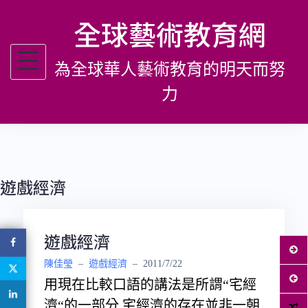
跳
全球藝術教育網
至
主
為全球華人藝術教育的明天而努
要
內
力
容
遊戲經濟
遊戲經濟
陳佳瑩
–
遊戲經濟
–
2011/7/22
用現在比較口語的講法是所謂“宅經
濟“的一部分 宅經濟的存在並非一朝