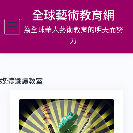
跳
全球藝術教育網
至
主
為全球華人藝術教育的明天而努
要
內
力
容
媒體識讀教室