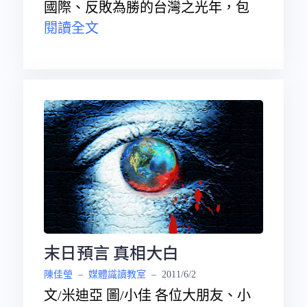
國際、反敗為勝的台灣之光年，包
閱讀全文
末日預言 真相大白
陳佳瑩
–
媒體識讀教室
–
2011/6/2
文/米迪亞 圖/小佳 各位大朋友、小