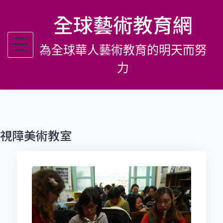
跳
全球藝術教育網
至
主
為全球華人藝術教育的明天而努
要
內
力
容
視障美術教室