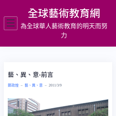
跳
全球藝術教育網
至
主
為全球華人藝術教育的明天而努
要
內
力
容
藝、異、意-前言
鄭政煌
–
藝、異、意
–
2011/3/9