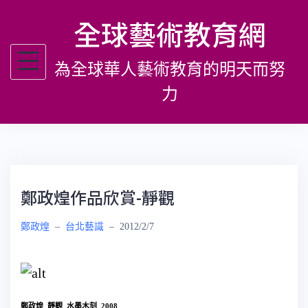
跳
全球藝術教育網
至
主
為全球華人藝術教育的明天而努
要
內
力
容
鄭政煌作品欣賞-靜觀
鄭政煌
–
台北藝識
–
2012/2/7
鄭政煌
靜觀 水墨木刻 2008