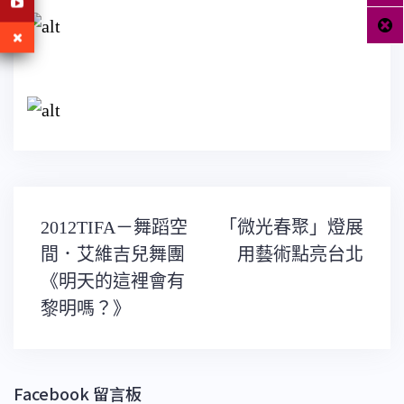
文
2012TIFA－舞蹈空
「微光春聚」燈展
章
導
間．艾維吉兒舞團
用藝術點亮台北
覽
《明天的這裡會有
黎明嗎？》
Facebook 留言板