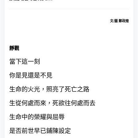
文
/
圖
鄭政煌
靜觀
當下這一刻
你是見還是不見
生命的火光，照亮了死亡之路
生從何處而來，死欲往何處而去
生命中的榮耀與屈辱
是否前世早已鋪陳設定