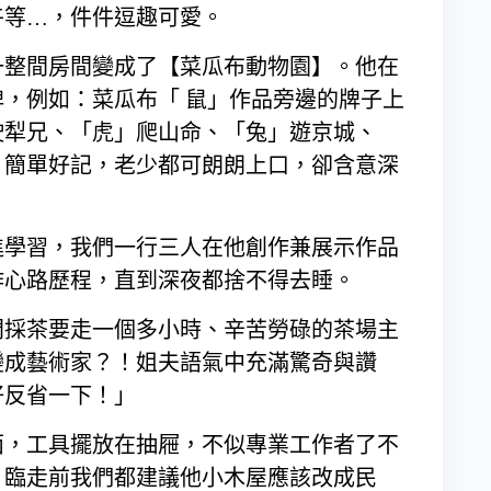
卉等…，件件逗趣可愛。
一整間房間變成了【菜瓜布動物園】。他在
，例如：菜瓜布「 鼠」作品旁邊的牌子上
駛犁兄、「虎」爬山命、「兔」遊京城、
，簡單好記，老少都可朗朗上口，卻含意深
進學習，我們一行三人在他創作兼展示作品
作心路歷程，直到深夜都捨不得去睡。
門採茶要走一個多小時、辛苦勞碌的茶場主
變成藝術家？！姐夫語氣中充滿驚奇與讚
好反省一下！」
面，工具擺放在抽屜，不似專業工作者了不
。臨走前我們都建議他小木屋應該改成民