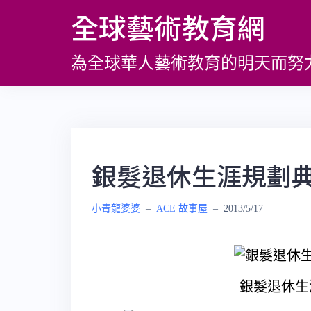
跳
全球藝術教育網
至
主
為全球華人藝術教育的明天而努
要
內
容
銀髮退休生涯規劃典
小青龍婆婆
–
ACE 故事屋
–
2013/5/17
銀髮退休生