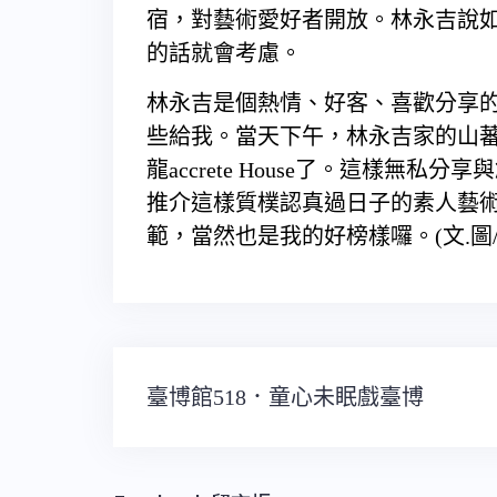
宿，對藝術愛好者開放。林永吉說
的話就會考慮。
林永吉是個熱情、好客、喜歡分享
些給我。當天下午，林永吉家的山蕃
龍accrete House了。這樣無
推介這樣質樸認真過日子的素人藝
範，當然也是我的好榜樣囉。(文.圖/
文
臺博館518．童心未眠戲臺博
章
導
覽