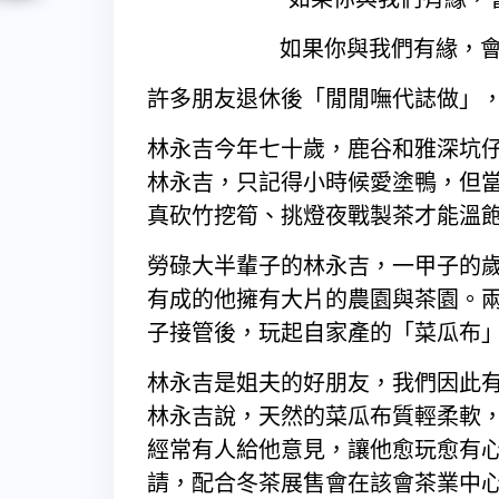
如果你與我們有緣，會
許多朋友退休後「閒閒嘸代誌做」
林永吉今年七十歲，鹿谷和雅深坑
林永吉，只記得小時候愛塗鴨，但
真砍竹挖筍、挑燈夜戰製茶才能溫
勞碌大半輩子的林永吉，一甲子的
有成的他擁有大片的農園與茶園。
子接管後，玩起自家產的「菜瓜布
林永吉是姐夫的好朋友，我們因此
林永吉說，天然的菜瓜布質輕柔軟，
經常有人給他意見，讓他愈玩愈有
請，配合冬茶展售會在該會茶業中心，