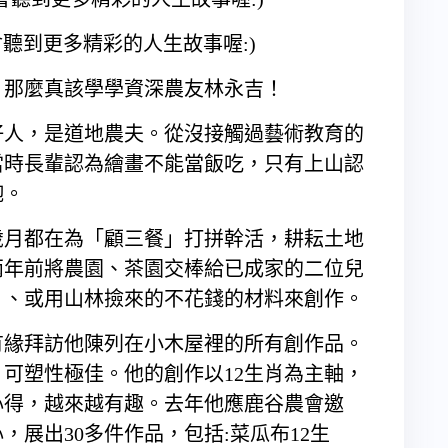
聽到更多精彩的人生故事喔:)
，那麼真該學學資深農友林永吉！
仔人，是道地農夫。從沒接觸過藝術教育的
當時長輩認為繪畫不能當飯吃，只有上山認
飽。
歲月都在為「顧三餐」打拼幹活，耕耘土地
兩年前將農園、茶園交棒給已成家的二位兒
」、或用山林撿來的不花錢的材料來創作。
有緣拜訪他陳列在小木屋裡的所有創作品。
可塑性極佳。他的創作以12生肖為主軸，
心得，越來越有趣。去年他應鹿谷農會邀
展出30多件作品，包括:菜瓜布12生