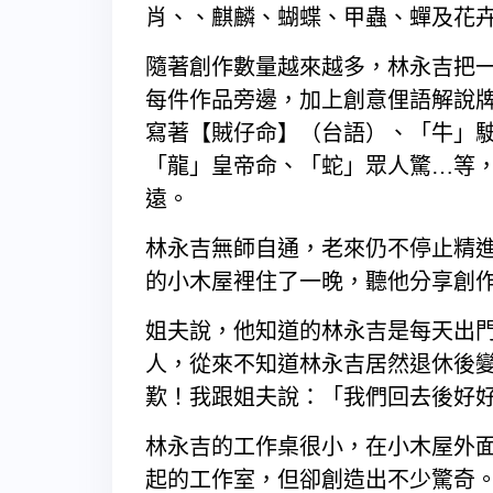
肖、、麒麟、蝴蝶、甲蟲、蟬及花
隨著創作數量越來越多，林永吉把
每件作品旁邊，加上創意俚語解說牌
寫著【賊仔命】（台語）、「牛」
「龍」皇帝命、「蛇」眾人驚…等
遠。
林永吉無師自通，老來仍不停止精
的小木屋裡住了一晚，聽他分享創
姐夫說，他知道的林永吉是每天出
人，從來不知道林永吉居然退休後
歎！我跟姐夫說：「我們回去後好
林永吉的工作桌很小，在小木屋外
起的工作室，但卻創造出不少驚奇