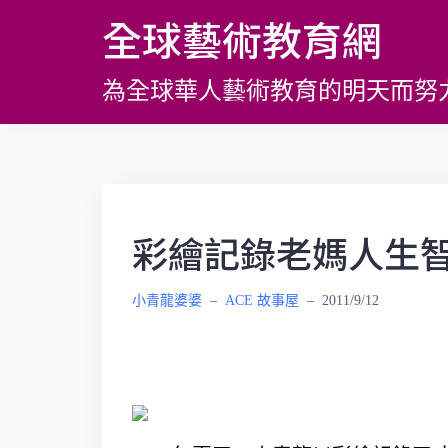
跳
全球藝術教育網
至
主
為全球華人藝術教育的明天而努
要
內
容
彩繪記錄老媽人生智
小青龍婆婆
–
ACE 故事屋
–
2011/9/12