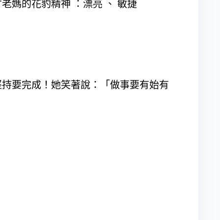
老媽的花豹精神 ：漂亮 、 敏捷
堅持要完成！她笑著說：「做事要有始有