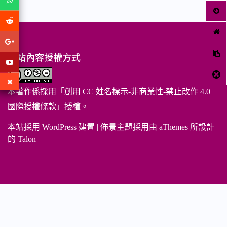
關
鍵
字:
本站內容授權方式
本著作係採用「
創用 CC 姓名標示-非商業性-禁止改作 4.0
國際授權條款
」授權。
本站採用 WordPress 建置
|
佈景主題採用由 aThemes 所設計
的
Talon