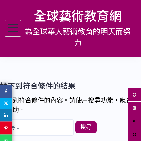
跳
全球藝術教育網
至
主
為全球華人藝術教育的明天而努
要
內
力
容
找不到符合條件的結果
找不到符合條件的內容。請使用搜尋功能，應會有
所幫助。
搜
尋