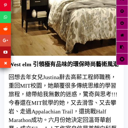
West elm 引領極有品味的環保時尚藝術風潮
回想去年女兒Justina辭去高薪工程師職務，
重回MIT校園，她顛覆很多傳統思維的學習
旅程，總帶給我無數的迷惑，驚奇與思考!!!
今春還在MIT就學的她，又去滑雪、又去攀
岩、走過Appalachian Trail，還挑戰Half
Marathon成功。六月份她決定回溫哥華創