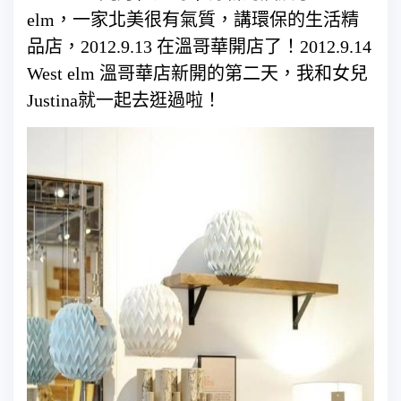
elm，一家北美很有氣質，講環保的生活精
品店，2012.9.13 在溫哥華開店了！2012.9.14
West elm 溫哥華店新開的第二天，我和女兒
Justina就一起去逛過啦！