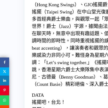
（Hong Kong Swings）、GJO搖擺爵士
搖擺（Taipei Swing）在中
多首經典爵士樂曲，與觀眾一起「
世界！爵士（Jazz）字源，據聞由法
在聊天時，無意中出現有趣話題、
調時間的即時性。同時重視搖擺的感
beat accenting），讓演奏
樂感染力非同小可。難怪身為星期
調：「Let’s swing togeth
跳，香港星期六爵士大樂隊集中表
尼．古德曼（Benny Goodman）、葛
（Count Basie）精彩絕倫、深
DATA
搖擺吧，台北！