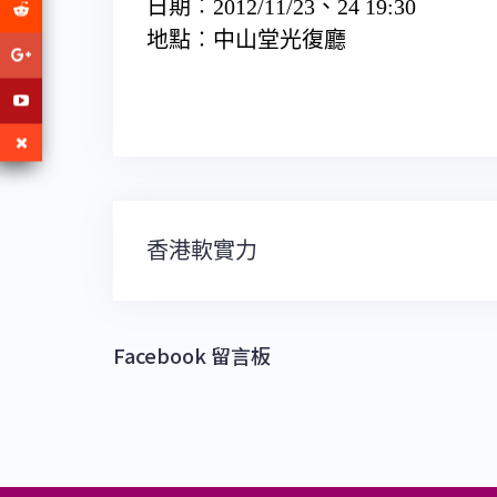
日期︰2012/11/23、24 19:30
地點︰中山堂光復廳
文
香港軟實力
章
導
覽
Facebook 留言板