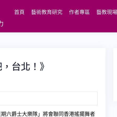
首頁
藝術教育研究
作者專區
藝教現
力
吧，台北！》
星期六爵士大樂隊」將會聯同香港搖擺舞者