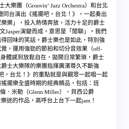
大樂團（Groovin’ Jazz Orchestra）和台北
山堂光復廳同台演出《搖擺吧，台北！》，一起奏出
眾樂樂」，投入熱情奔放，活力十足的爵士
文Jasper演變而成，意思是「閒聊」。我們
值得回味的笑話。爵士樂也是如此，特別強
覺，運用強勁的節拍和切分音效果（off-
者和觀眾的身體感到放鬆自在，拋開日常繁瑣，爵士
六爵士大樂隊的樂團指揮廣濱尊久不斷強
er.」《搖擺吧，台北！》的重點就是與觀眾一起唱一起
演搖擺樂全盛時期的經典精品，包括：班
倫．米勒（Glenn Miller）、貝西公爵
入爵士樂迷的作品，高呼台上台下一起jam！