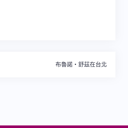
布魯諾‧舒茲在台北