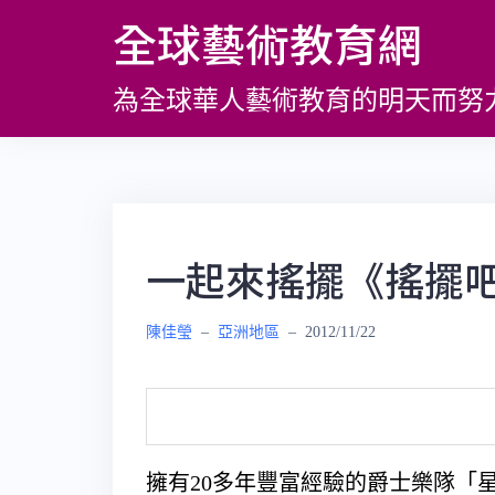
跳
全球藝術教育網
至
主
為全球華人藝術教育的明天而努
要
內
容
一起來搖擺《搖擺
陳佳瑩
–
亞洲地區
–
2012/11/22
擁有20多年豐富經驗的爵士樂隊「