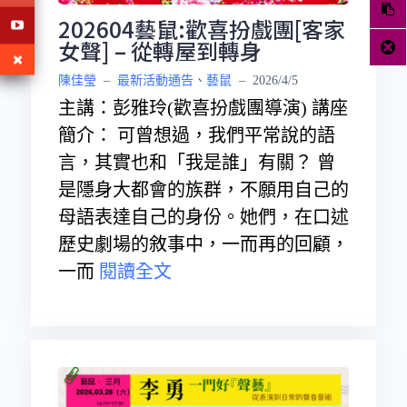
202604藝鼠:歡喜扮戲團[客家
女聲] – 從轉屋到轉身
陳佳瑩
–
最新活動通告
、
藝鼠
–
2026/4/5
主講：彭雅玲(歡喜扮戲團導演) 講座
簡介： 可曾想過，我們平常說的語
言，其實也和「我是誰」有關？ 曾
是隱身大都會的族群，不願用自己的
母語表達自己的身份。她們，在口述
歷史劇場的敘事中，一而再的回顧，
一而
閱讀全文