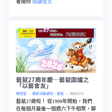
者隨你
閱讀全文
藝鼠27周年慶—藝鼠圍爐之
「以藝會友」
陳佳瑩
–
最新活動通告
、
藝鼠
–
2026/2/12
藝鼠27歲啦！ 從1999年開始，我們
在每個月最後一個週六下午相聚，聊