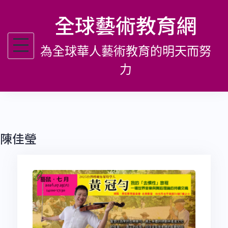
跳
全球藝術教育網
至
主
為全球華人藝術教育的明天而努
要
內
力
容
陳佳瑩