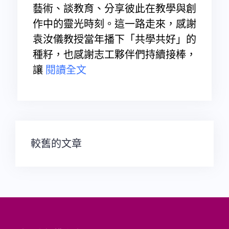
藝術、談教育、分享彼此在教學與創
作中的靈光時刻。這一路走來，感謝
袁汝儀教授當年播下「共學共好」的
種籽，也感謝志工夥伴們持續接棒，
讓
閱讀全文
文
較舊的文章
章
導
覽