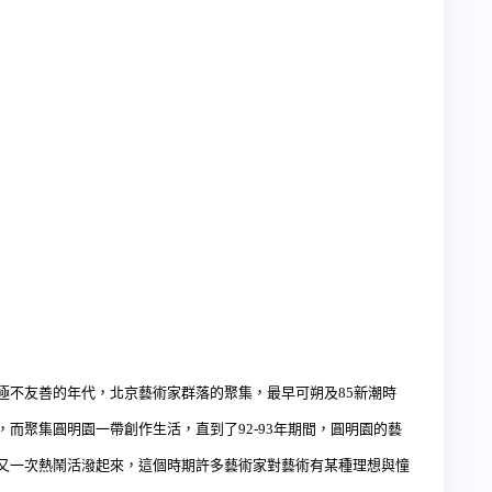
極不友善的年代，北京藝術家群落的聚集，最早可朔及
85
新潮時
，而聚集圓明園一帶創作生活，直到了
92-93
年期間，圓明園的藝
又一次熱鬧活潑起來，這個時期許多藝術家對藝術有某種理想與憧