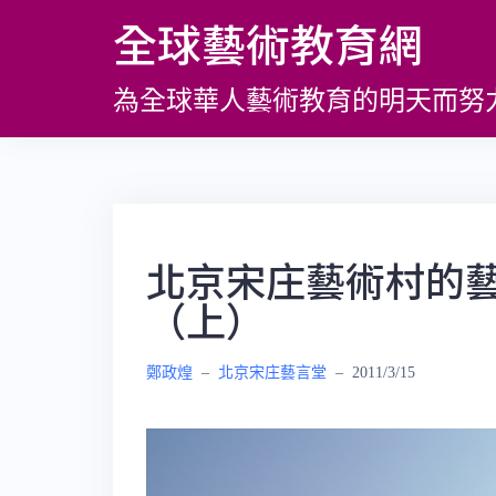
跳
全球藝術教育網
至
主
為全球華人藝術教育的明天而努
要
內
容
北京宋庄藝術村的
（上）
鄭政煌
–
北京宋庄藝言堂
–
2011/3/15