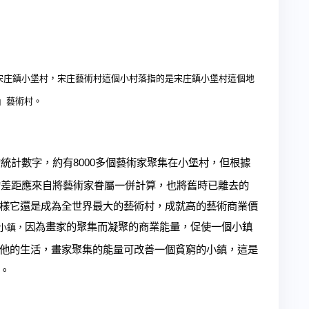
宋庄鎮小堡村，宋庄藝術村這個小村落指的是宋庄鎮小堡村這個地
」藝術村。
的統計數字，約有
8000
多個藝術家聚集在小堡村，但根據
的差距應來自將藝術家眷屬一併計算，也將舊時已離去的
樣它還是成為全世界最大的藝術村，成就高的藝術商業價
因為畫家的聚集而凝聚的商業能量，促使一個小鎮
小鎮，
他的生活，畫家聚集的能量可改善一個貧窮的小鎮，這是
。