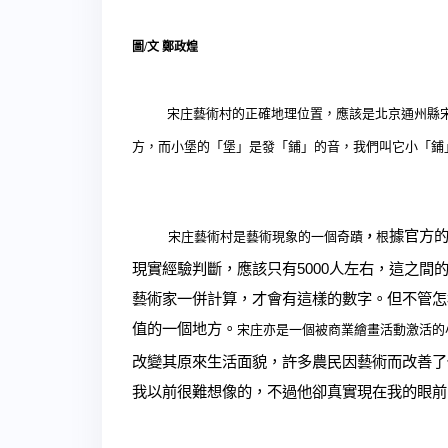
圖
/
文
鄭政煌
宋庄藝術村的正確地理位置，應該是北京通州縣
方，而小堡的「堡」是發「鋪」的音，我們叫它小「鋪
據官方
宋庄藝術村是藝術現象的一個奇蹟
，
根
現實經驗判斷，應該只有
5000
人左右，這之間
藝術家一併計算，才會有這樣的數字。但不管怎
值的一個地方。
宋庄亦是
一個被商業繪畫活動激活的
改變其原來生活面貌，許多農民因藝術而改善了
我以前很難想像的，不過他卻真實現在我的眼前