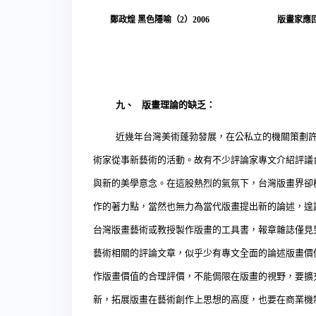
鄭政煌
黑色隱喻（
2
）
2006
版畫家應
九、
版畫理論的缺乏：
近幾年台灣美術蓬勃發展，在公私立的機關策劃
術家從事新藝術的活動。故有不少評論家專文介紹評議
與新的美學意念。在這股熱烈的氣氛下，台灣版畫界卻
作的著力點，當然也無力為當代版畫提出新的論述，遑
台灣版畫藝術或教授製作版畫的工具書，報章雜誌僅見
藝術相關的評論文章，似乎少有專文全面的論述版畫價
作版畫價值的合理評價，不能侷限在版畫的視野，要擴
新，拓展版畫在藝術創作上思想的高度，也要在商業機