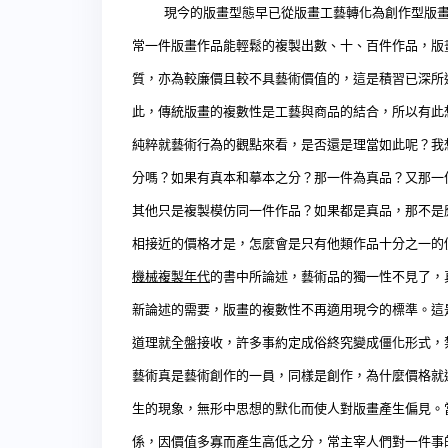
現今的版畫型態早已從版畫工藝轉化為創作型版
常一件版畫作品能輕鬆的複製出數、十、百件作品，版
質，亦為較廉價且較不具藝術價值的，這是積習已深所
此，傳統版畫的複數性是工藝與商品的結合，所以有此
純粹就藝術行為的觀點來看，是否還是理當如此呢？我
分嗎？如果有真本和摹本之分？那一件為真
品？
又那一
其他只是複製模仿同一件作品？如果都是真品，那不是
相接近的價格才是，怎麼會是只有他類作品十分之一的
機械複製年代
的書中所論述，藝術品的獨一性不見了，
新論述的需要，版畫的複數性不再適用現今的標準。這
道理就全盤接收，許多事約定成俗終究變成僵化形式，
藝術真是藝術創作的一員，同樣是創作，為什麼價格就
生的現象，無形中思想的默化而使人對版畫產生偏見。
係，因價值多寡而產生高低之分，常主宰人們對一件事