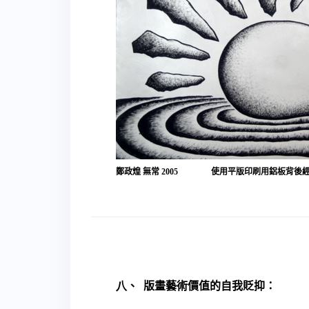
鄭政煌 無常
2005
使用平版印刷用鋁板背後
八
、
版畫藝術價值的自我貶抑：