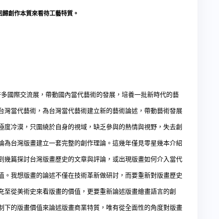
回歸創作本質來看待工藝特質。
許多國際交流展，帶動國內當代藝術的發展，培養一批新時代的藝
台灣當代藝術，為台灣當代藝術建立新的藝術論述，帶動藝術發展
極度冷漠，只圍繞於自身的視域，缺乏參與的熱情與視野，失去創
論為台灣版畫建立一套完整的創作理論。這幾年僅見零星幾本介紹
到幾篇探討台灣版畫歷史的文章與評論，或出現版畫如何介入當代
值。我想版畫的論述不僅在技術革新做研討，而要重新對版畫歷史
充至從美術史來看版畫的價值，更要重新論述版畫繪畫語言的創
制下的版畫價值來論述版畫商業特質，唯有從全面性的角度對版畫