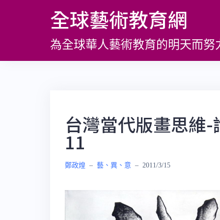
跳
全球藝術教育網
至
主
為全球華人藝術教育的明天而努
要
內
容
台灣當代版畫思維-
11
鄭政煌
–
藝、異、意
–
2011/3/15