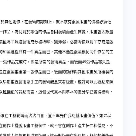
同於其他創作，在藝術的認知上，就不該有複製版畫的價格必須低
一作品，為何對於等值的作品會因複製而產生質變，版畫會因數量
價值嗎？難道藝術成分被稀
釋、
變薄
弱，
必需降價以對？亦或是版
的印製過程只有一件真品而已，其他不過是複製模仿同件作品的工
一張作品完成時，即是所謂的藝術真品，而後面
49
張作品都只是
是在複製重複第一張作品而已，後面的動作與其他版畫師所複製的
以早期重視藝術家手工的藝術觀念來看版畫，或許可以此觀點來陳
以
班傑明
的論點而言，這個世代真本與摹本的區分早已變得模糊，
侷限在工藝範疇而沾沾自喜，豈不率先自我貶低版畫價值？如果以
在創作上擺脫版畫工藝個性，就不會在創作上產生扭曲和偏見，不
將造成人們輕視和漠視版畫，進而對版畫有所貶抑，與他類美術形