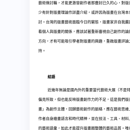
藝術做討輪，才能更激發創作者那塵封已久的心，對版
少有針對版畫理論作詳盡介紹，或許因為版畫在台灣本
討。台灣的版畫藝術面臨今日的窘態，版畫家非自我嚴
看個人與版畫的關係，應該試著重新審視自己創作的論
方向，才有可能吸引學者對版畫的興趣，重啟版畫評論
持。
結語
近幾年無論是國內外的重要當代藝術大展（不是
偏見所致，但也能反映版畫創作力的不足，這是我們版
畫」為創作主體，回歸藝術創作的脈絡，應在藝術思維
作者自身繪畫語言和時代精神，並在技法、工具、材料
的藝術語彙，如此才能提升版畫圈整體的藝術品質。唯