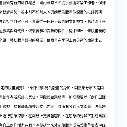
畫藝術有新的創作概念。國內雖有不少從事藝術評論工作者，但卻
來就處劣勢，根本引不起別人的興趣而為版畫做深度的批評與研
厲的批判自省不可，非得從一個較大較高的文化視野、思想深度來
述脈絡與時代性，恢復實驗和冒險的個性，從中理出一條版畫新的
之風，輔助版畫藝術的發展，使版畫在呈現上有足夠的論述來支
特定的版畫展覽），似乎很難見到版畫的身影，固然部分原因是因
畫創作者所應虛心反省。現階段台灣版畫，迫切需要以「創作型版
上觀照，擴充藝術精神及文化內涵，具備充分的人文素養，強化創
上進行思維探索，在創新上更具包容性，在思想的沈澱下形成自我
有真正創作活力在版畫圈蔓延開來才能使版畫成為藝術重要表現媒