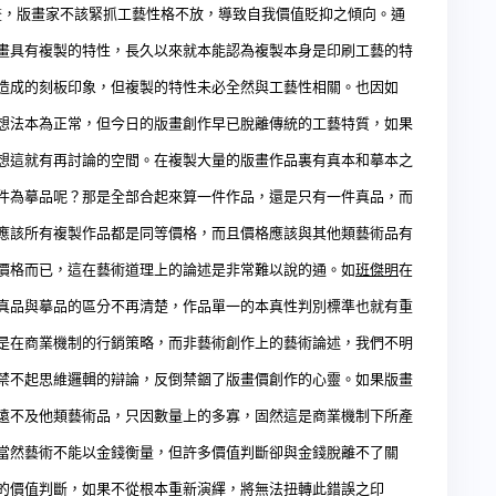
畫，版畫家不該緊抓工藝性格不放，導致自我價值貶抑之傾向。通
畫具有複製的特性，長久以來就本能認為複製本身是印刷工藝的特
造成的刻板印象，但複製的特性未必全然與工藝性相關。也因如
想法本為正常，但今日的版畫創作早已脫離傳統的工藝特質，如果
想這就有再討論的空間。在複製大量的版畫作品裏有真本和摹本之
件為摹
品呢？
那是全部合起來算一件作品，還是只有一件真品，而
應該所有複製作品都是同等價格，而且價格應該與其他類藝術品有
價格而已，這在藝術道理上的論述是非常難以說的通。如
班傑明
在
真品與摹品的區分不再清楚，作品單一的本真性判別標準也就有重
是在商業機制的行銷策略，而非藝術創作上的藝術論述，我們不明
禁不起思維邏輯的辯論，反倒禁錮了版畫價創作的心靈。如果版畫
遠不及他類藝術品，只因數量上的多寡，固然這是商業機制下所產
當然藝術不能以金錢衡量，但許多價值判斷卻與金錢脫離不了關
的價值判斷，如果不從根本重新演繹，將無法扭轉此錯誤之印