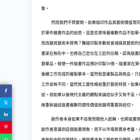
象。
然而我們不禁要問，如果版印作品其藝術價值等
於單件繪畫作品的迷思，這是否意味著複數作品不如單
而改變其藝術本質嗎？難道印製多數就會減損其藝術的
畫家在無形中，也將自己定位在工匠的位階，認為版畫
藝摹品。假使一件版畫作品預計印製
50
張，版畫家在第
後續工作完成的複製摹本，當然就是複製品與商品，只
工作並無不同，當然其工藝性格就重於藝術特質。如果
述。但如果以後現代主義的觀點來論述似乎又有不妥。
故重新論述版畫複數同價性價值就變得重要與迫切。
創作者本身如果不自覺而隨他人起舞，也將版畫
創作者意識到這個版畫現象，而不以市場買賣來考量，
會無形中的自我矮化，將版畫淪為工藝的商品價值，而