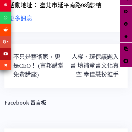
活動地址： 臺北市延平南路98號2樓
更多訊息
文
不只是藝術家，更
人權、環保議題入
章
導
是CEO！ (富邦講堂
書 填補童書文化真
覽
免費講座)
空 幸佳慧扮推手
Facebook 留言板