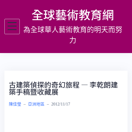
跳
全球藝術教育網
至
主
為全球華人藝術教育的明天而努
要
內
力
容
古建築偵探的奇幻旅程 — 李乾朗建
築手稿暨收藏展
陳佳瑩
–
亞洲地區
–
2012/11/17