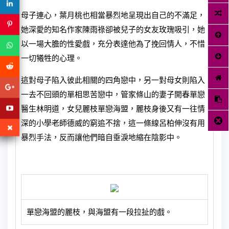
母子連心，葉月桃也相當暴烈地呈現出自己的不滿足，
她深愛的知名作家陳雨祿卻被兒子的女友玫瑰吸引，她
以一場大膽的性愛戲，充分表達他為了挽回情人，不惜
一切犧牲的心理。
這對母子陷入彼此相關的四角戀中，另一對母女則陷入
一去不回頭的單相思苦戀中，管家條山的妻子開春單戀
醫生林明道，女兒麗枝單戀海盟，麗枝身後又有一往情
深的小學老師德威的窮追不捨，這一條線呂柏伸沒有用
暴烈手法，反而讓他們暗自垂淚地縮在陰影中。
單戀海盟的麗枝，與海盟有一段拉扯的戲。