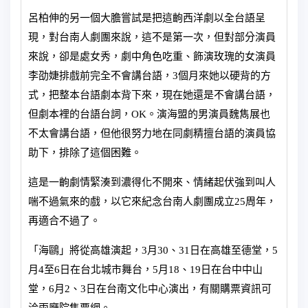
呂柏伸的另一個大膽嘗試是把這齣西洋劇以全台語呈
現，對台南人劇團來說，這不是第一次，但對部分演員
來說，卻是處女秀，劇中角色吃重、飾演玫瑰的女演員
李劭婕排戲前完全不會講台語，3個月來她以硬背的方
式，把整本台語劇本背下來，現在她還是不會講台語，
但劇本裡的台語台詞，OK。演海盟的男演員魏雋展也
不太會講台語，但他很努力地在同劇精擅台語的演員協
助下，排除了這個困難。
這是一齣劇情緊湊到濃得化不開來、情緒起伏強到叫人
喘不過氣來的戲，以它來紀念台南人劇團成立25周年，
再適合不過了。
「海鷗」將從高雄演起，3月30、31日在高雄至德堂，5
月4至6日在台北城市舞台，5月18、19日在台中中山
堂，6月2、3日在台南文化中心演出，有關購票資訊可