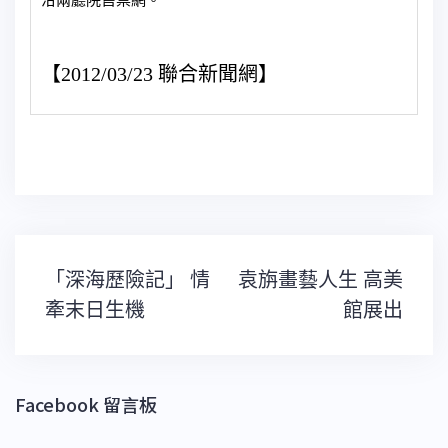
洽兩廳院售票網。
【2012/03/23 聯合新聞網】
文
「深海歷險記」 情
袁旃畫藝人生 高美
章
導
牽末日生機
館展出
覽
Facebook 留言板