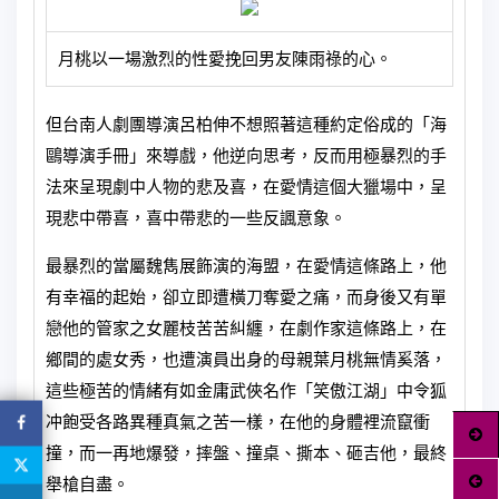
月桃以一場激烈的性愛挽回男友陳雨祿的心。
但台南人劇團導演呂柏伸不想照著這種約定俗成的「海
鷗導演手冊」來導戲，他逆向思考，反而用極暴烈的手
法來呈現劇中人物的悲及喜，在愛情這個大獵場中，呈
現悲中帶喜，喜中帶悲的一些反諷意象。
最暴烈的當屬魏雋展飾演的海盟，在愛情這條路上，他
有幸福的起始，卻立即遭橫刀奪愛之痛，而身後又有單
戀他的管家之女麗枝苦苦糾纏，在劇作家這條路上，在
鄉間的處女秀，也遭演員出身的母親葉月桃無情奚落，
這些極苦的情緒有如金庸武俠名作「笑傲江湖」中令狐
冲飽受各路異種真氣之苦一樣，在他的身體裡流竄衝
撞，而一再地爆發，摔盤、撞桌、撕本、砸吉他，最終
舉槍自盡。