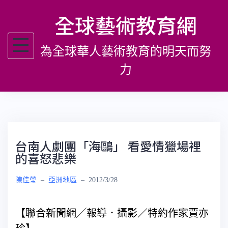
跳
全球藝術教育網
至
主
為全球華人藝術教育的明天而努
要
內
力
容
台南人劇團「海鷗」 看愛情獵場裡
的喜怒悲樂
陳佳瑩
–
亞洲地區
–
2012/3/28
【聯合新聞網╱報導．攝影／特約作家賈亦