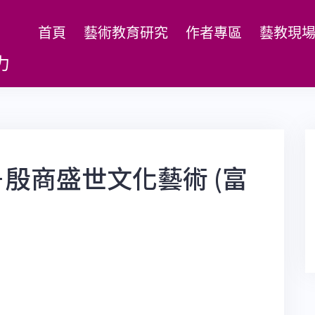
首頁
藝術教育研究
作者專區
藝教現
力
殷商盛世文化藝術 (富