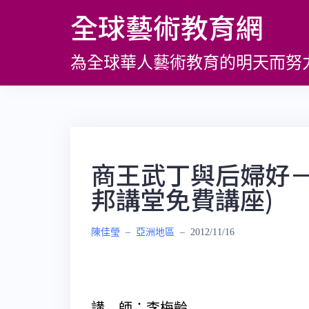
跳
全球藝術教育網
至
主
為全球華人藝術教育的明天而努
要
內
容
商王武丁與后婦好－
邦講堂免費講座)
陳佳瑩
–
亞洲地區
–
2012/11/16
講 師：李梅齡