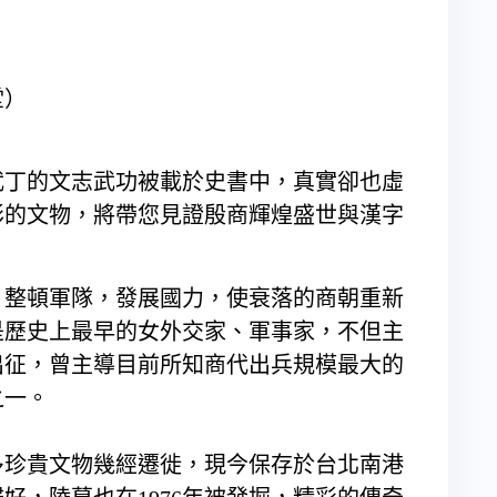
堂）
武丁的文志武功被載於史書中，真實卻也虛
彩的文物，將帶您見證殷商輝煌盛世與漢字
年，整頓軍隊，發展國力，使衰落的商朝重新
是歷史上最早的女外交家、軍事家，不但主
出征，曾主導目前所知商代出兵規模最大的
之一。
許多珍貴文物幾經遷徙，現今保存於台北南港