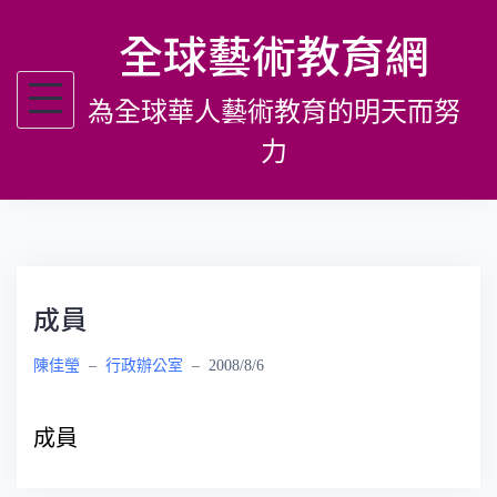
跳
全球藝術教育網
至
主
為全球華人藝術教育的明天而努
要
內
力
容
成員
陳佳瑩
–
行政辦公室
–
2008/8/6
成員