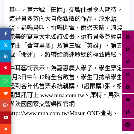
其中，第六號「田園」交響曲最令人期待。
這是貝多芬向大自然致敬的作品，溪水潺
潺、蟲鳴鳥叫、雷鳴閃電、雨過天晴，浪漫
完美的寫意大地如詩如畫。還有貝多芬經典
序曲「費黛里奧」及第三號「英雄」、第五
號「命運」，將帶給樂迷聆聽的極致體驗。
牛耳藝術表示，為嘉惠廣大學子，學生票定
1月3日中午12時全台啟售，學生可攜帶學生
證到各年代售票系統親購，1證限購1張。相
關資訊可上 www.mna.com.tw、庫特‧馬殊
與法國國家交響樂團官網
http://www.mna.com.tw/Masur-ONF/查詢。