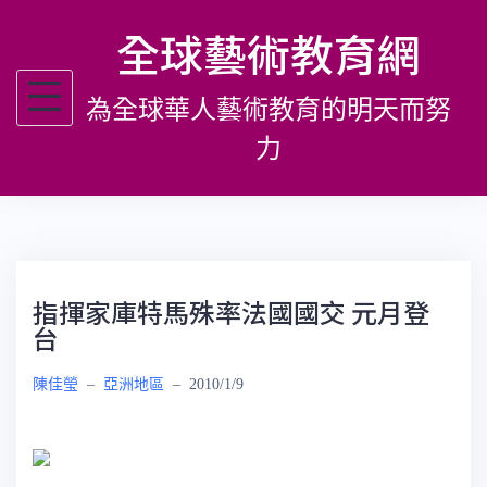
跳
全球藝術教育網
至
主
為全球華人藝術教育的明天而努
要
內
力
容
指揮家庫特馬殊率法國國交 元月登
台
陳佳瑩
–
亞洲地區
–
2010/1/9