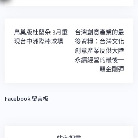
文
鳥巢版杜蘭朵 3月重
台灣創意產業的最
章
導
現台中洲際棒球場
後資糧：台灣文化
覽
創意產業反供大陸
永續經營的最後一
顆金剛彈
Facebook 留言板
站內搜尋