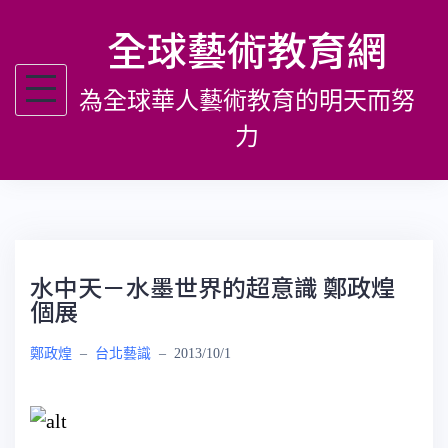
跳
全球藝術教育網
至
主
為全球華人藝術教育的明天而努
要
內
力
容
水中天－水墨世界的超意識 鄭政煌
個展
鄭政煌
–
台北藝識
–
2013/10/1