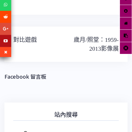
文
對比遊戲
歲月/照堂：1959-
章
導
2013影像展
覽
Facebook 留言板
站內搜尋