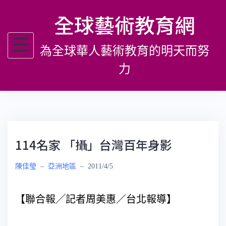
跳
全球藝術教育網
至
主
為全球華人藝術教育的明天而努
要
內
力
容
114名家 「攝」台灣百年身影
陳佳瑩
–
亞洲地區
–
2011/4/5
【聯合報╱記者周美惠／台北報導】