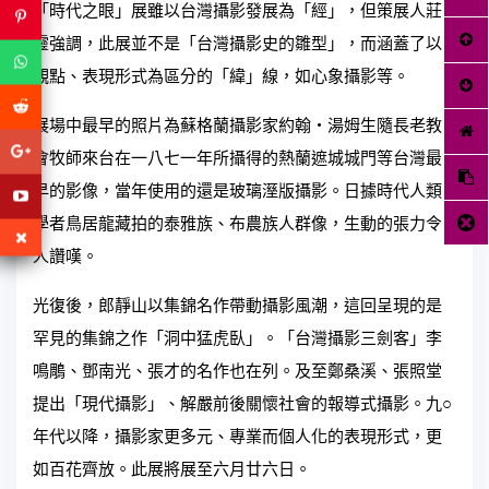
「時代之眼」展雖以台灣攝影發展為「經」，但策展人莊
靈強調，此展並不是「台灣攝影史的雛型」，而涵蓋了以
觀點、表現形式為區分的「緯」線，如心象攝影等。
展場中最早的照片為蘇格蘭攝影家約翰‧湯姆生隨長老教
會牧師來台在一八七一年所攝得的熱蘭遮城城門等台灣最
早的影像，當年使用的還是玻璃溼版攝影。日據時代人類
學者鳥居龍藏拍的泰雅族、布農族人群像，生動的張力令
人讚嘆。
光復後，郎靜山以集錦名作帶動攝影風潮，這回呈現的是
罕見的集錦之作「洞中猛虎臥」。「台灣攝影三劍客」李
鳴鵰、鄧南光、張才的名作也在列。及至鄭桑溪、張照堂
提出「現代攝影」、解嚴前後關懷社會的報導式攝影。九○
年代以降，攝影家更多元、專業而個人化的表現形式，更
如百花齊放。此展將展至六月廿六日。