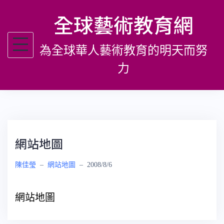
跳
全球藝術教育網
至
主
為全球華人藝術教育的明天而努
要
內
力
容
網站地圖
陳佳瑩
–
網站地圖
–
2008/8/6
網站地圖