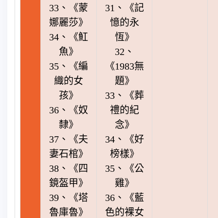
33、《蒙
31、《記
娜麗莎》
憶的永
34、《魟
恆》
魚》
32、
35、《編
《1983無
織的女
題》
孩》
33、《葬
36、《奴
禮的紀
隸》
念》
37、《夫
34、《好
妻石棺》
榜樣》
38、《四
35、《公
鏡盔甲》
雞》
39、《塔
36、《藍
魯庫魯》
色的裸女