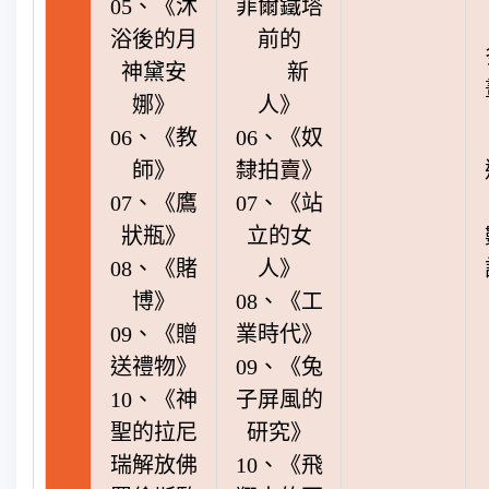
05、《沐
菲爾鐵塔
浴後的月
前的
神黛安
新
娜》
人》
06、《教
06、《奴
師》
隸拍賣》
07、《鷹
07、《站
狀瓶》
立的女
08、《賭
人》
博》
08、《工
09、《贈
業時代》
送禮物》
09、《兔
10、《神
子屏風的
聖的拉尼
研究》
瑞解放佛
10、《飛