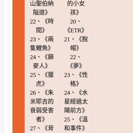
山聖伯納
的小女
隘道》
孩》
22、《時
20、
間》
《ETR》
23、《兩
21、《脫
隻鯉魚》
帽》
24、《篩
22、
麥人》
《夢》
25、《獵
23、《性
虎》
格》
26、《朱
24、《水
米耶吉的
星經過太
衰弱受害
陽前方》
者》
25、《溫
27、《背
和事件》