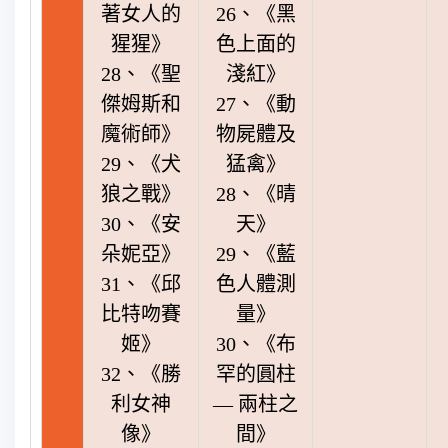
著女人的
26、《黑
猩猩》
色上面的
28、《聖
淺紅》
傑姆斯和
27、《動
魔術師》
物屍體及
29、《犬
猛禽》
狼之戰》
28、《晴
30、《安
天》
朵妮亞》
29、《藍
31、《邱
色人體測
比特吻賽
量》
姬》
30、《布
32、《勝
罕的圓柱
利女神
— 兩柱之
像》
間》