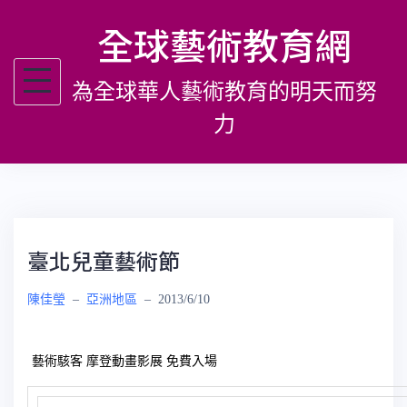
跳
全球藝術教育網
至
主
為全球華人藝術教育的明天而努
要
內
力
容
臺北兒童藝術節
陳佳瑩
–
亞洲地區
–
2013/6/10
藝術駭客 摩登動畫影展 免費入場