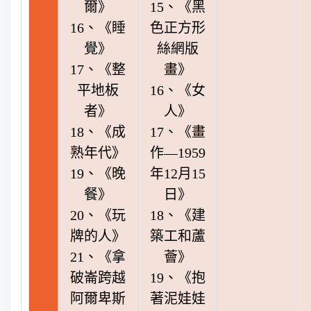
爾》
15、《黑
16、《睡
色正方形
覺》
絲網版
17、《整
畫》
平地板
16、《女
者》
人》
18、《成
17、《畫
熟年代》
作—1959
19、《晚
年12月15
餐》
日》
20、《玩
18、《建
牌的人》
築工和蘆
21、《拿
薈》
破崙跨越
19、《抱
阿爾卑斯
著泥娃娃