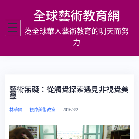
跳
全球藝術教育網
至
主
為全球華人藝術教育的明天而努
要
內
力
容
藝術無礙：從觸覺探索遇見非視覺美
學
林華鈴
–
視障美術教室
–
2016/3/2