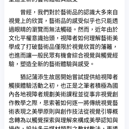
曾經，我們對於藝術品的認識大多來自
視覺上的欣賞，藝術品的感受似乎也只能透
過眼睛的瀏覽而無法觸碰。然而，近年由於
文化平權意識抬頭，視障者如何理解藝術美
學成了打破藝術品僅限於視覺欣賞的藩籬，
也進而讓一般民眾有機會綜合視覺與觸覺經
驗，塑造全新的藝術體驗與感受。
猶記蒲添生故居開始嘗試提供給視障者
觸摸體驗活動之初，也正是之筆者積極為國
內各地視障者規劃美術課程並從事非視覺創
作教學之際，思索著如何逐一將傳統視覺藝
術表現之美學原則與創作技法從視覺引導概
念轉為以觸覺探索與理解來構成美學認知與
操作，設計多元媒材類型之教材教法，再透