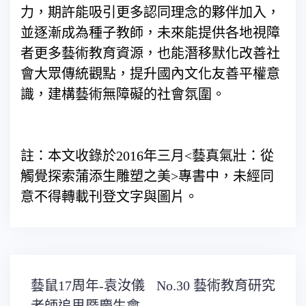
力，期許能吸引更多認同理念的夥伴加入，
並逐漸成為種子教師，未來能提供各地視障
者更多藝術教育資源，也能潛移默化改善社
會大眾傳統觀點，提升國內文化友善平權意
識，建構藝術無障礙的社會氛圍。
註：本文收錄於2016年三月<藝真氣壯：從
觸覺探索蒲添生雕塑之美>專書中，未經同
意不得轉載刊登文字與圖片。
文
藝鼠17周年-袁汝儀
No.30 藝術教育研究
章