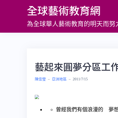
跳
全球藝術教育網
至
主
為全球華人藝術教育的明天而努
要
內
容
藝起來圓夢分區工
陳佳瑩
–
亞洲地區
–
2011/7/15
曾經我們有個浪漫的 夢