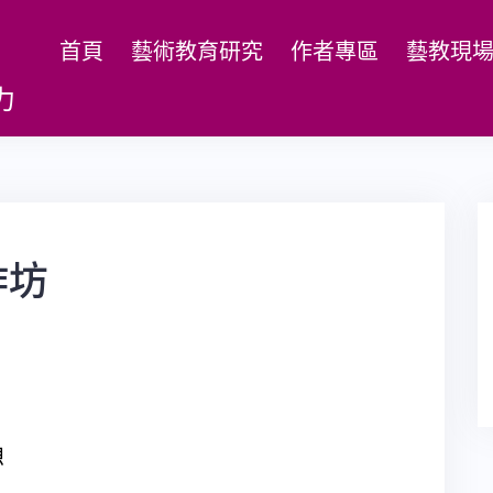
首頁
藝術教育研究
作者專區
藝教現
力
作坊
想