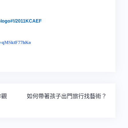
f=logo#!/2011KCAEF
?v=qMSktF77hKo
作觀
如何帶著孩子出門旅行找藝術？