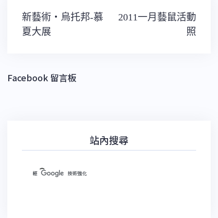
文
新藝術‧烏托邦-慕
2011一月藝鼠活動
章
導
夏大展
照
覽
Facebook 留言板
站內搜尋