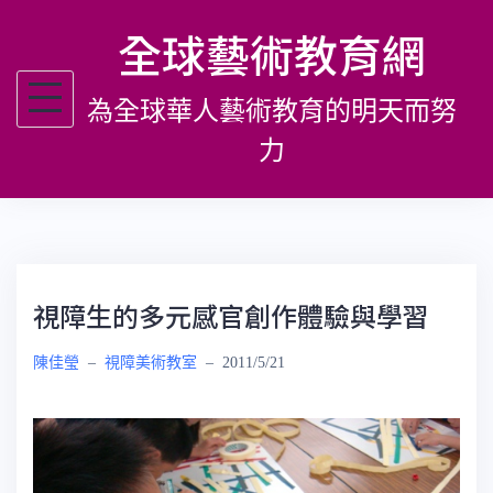
跳
全球藝術教育網
至
主
為全球華人藝術教育的明天而努
要
內
力
容
視障生的多元感官創作體驗與學習
陳佳瑩
–
視障美術教室
–
2011/5/21