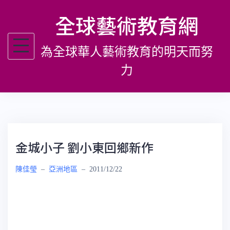
跳
全球藝術教育網
至
主
為全球華人藝術教育的明天而努
要
內
力
容
金城小子 劉小東回鄉新作
陳佳瑩
–
亞洲地區
–
2011/12/22