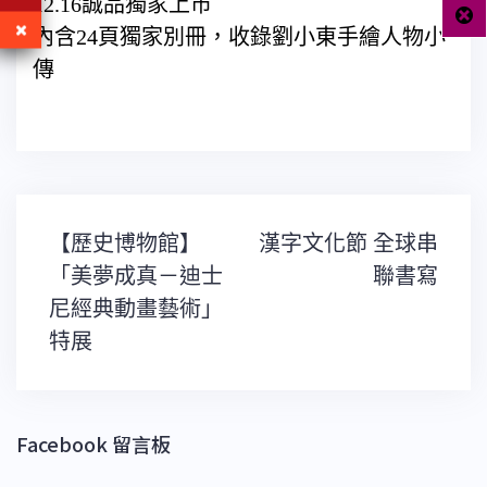
12.16誠品獨家上市
內含24頁獨家別冊，收錄劉小東手繪人物小
傳
文
【歷史博物館】
漢字文化節 全球串
章
導
「美夢成真－迪士
聯書寫
覽
尼經典動畫藝術」
特展
Facebook 留言板