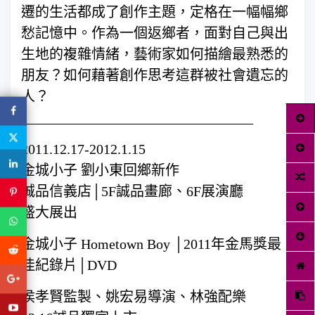
遷的生活都成了創作主題，定格在一幅幅鄉
愁記憶中。
­作為一個返鄉者，面對自己與出
生地的複雜情緒，藝術家如何描繪最熟悉的
朋友？如何藉著創作思考這群被社會遺忘的
人？
_________________________________
2011.12.17-2012.1.15
金城小子 劉小東回鄉新作
誠品信義店│5F誠品畫廊、6F展演廳
盛大展出
金城小子 Hometown Boy │2011年金馬獎最
佳紀錄片│DVD
侯孝賢監製、姚宏易導演、林強配樂