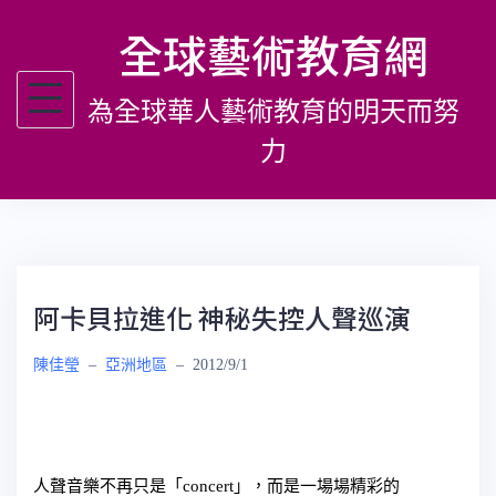
跳
全球藝術教育網
至
主
為全球華人藝術教育的明天而努
要
內
力
容
阿卡貝拉進化 神秘失控人聲巡演
陳佳瑩
–
亞洲地區
–
2012/9/1
人聲音樂不再只是「concert」，而是一場場精彩的