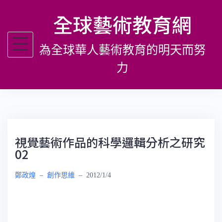
跳
全球藝術教育網
至
主
為全球華人藝術教育的明天而努
要
內
力
容
視覺藝術作品的科學邏輯分析之研究
02
鄭政煌
–
創作思維
–
2012/1/4