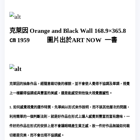
克萊因 Orange and Black Wall 168.9×365.8
㎝ 1959
圖片出於ART NOW 一書
克萊因的抽象作品，經隨意裁切後的樣貌，並不會使人覺得不協調及單調，視覺
上一樣顯得協調或具豐富的美感，還是能感受到他強大視覺震撼性。
1. 如何感覺視覺的運作特質，先單純以形式來作說明，而不談其他層次的問題，
利用簡單的一個判斷法則，就是好作品在形式上讓人感覺到豐富而富有趣味，一
件好的作品在形式的安排上是不會讓眼睛產生貧乏感，故一件好作品無論如何裁
切都是完美，而不會出現不協調感。